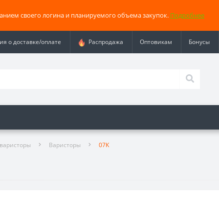
занием своего логина и планируемого объема закупок.
Подробнее
я о доставке/оплате
Распродажа
Оптовикам
Бонусы
 варисторы
Варисторы
07K