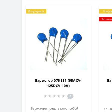
Популярный
Попул
Заканчи
Варистор 07K151 (95ACV-
Ва
125DCV-10A)
0
Варисторы представляют собой
тип 