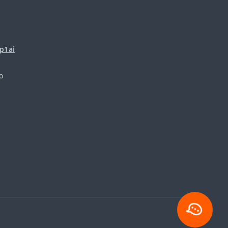
p1ai
о