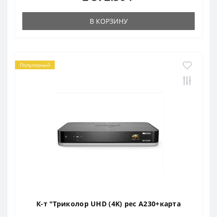
В КОРЗИНУ
Популярный
К-т "Триколор UHD (4K) рес A230+карта