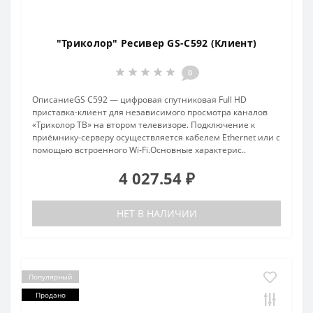
"Триколор" Ресивер GS-C592 (Клиент)
0
ОписаниеGS C592 — цифровая спутниковая Full HD
приставка-клиент для независимого просмотра каналов
«Триколор ТВ» на втором телевизоре. Подключение к
приёмнику-серверу осуществляется кабелем Ethernet или с
помощью встроенного Wi-Fi.Основные характерис..
4 027.54 ₽
НЕТ В НАЛИЧИИ
Популярный
Продано