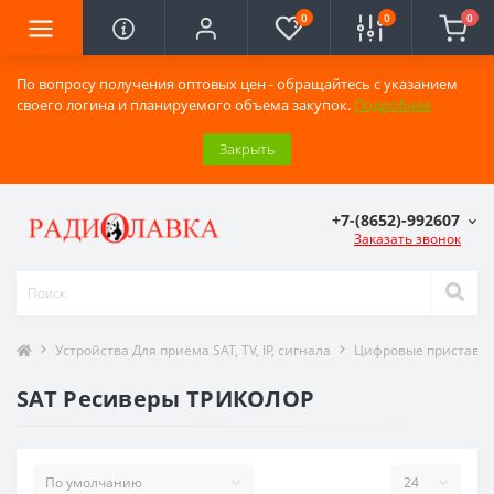
0
0
0
По вопросу получения оптовых цен - обращайтесь с указанием
своего логина и планируемого объема закупок.
Подробнее
Закрыть
+7-(8652)-992607
Заказать звонок
Устройства Для приёма SAT, TV, IP, сигнала
Цифровые приставки
SAT Ресиверы ТРИКОЛОР