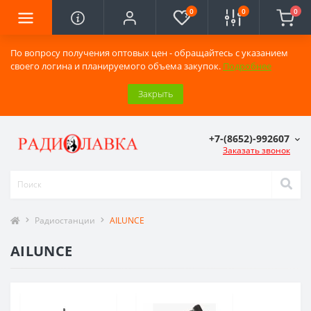
0
0
0
По вопросу получения оптовых цен - обращайтесь с указанием
своего логина и планируемого объема закупок.
Подробнее
Закрыть
+7-(8652)-992607
Заказать звонок
Радиостанции
AILUNCE
AILUNCE