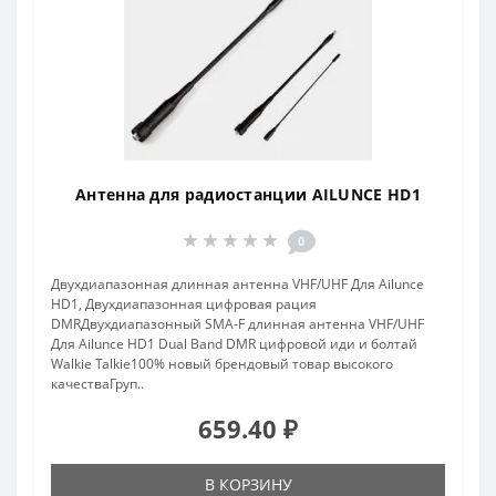
Антенна для радиостанции AILUNCE HD1
0
Двухдиапазонная длинная антенна VHF/UHF Для Ailunce
HD1, Двухдиапазонная цифровая рация
DMRДвухдиапазонный SMA-F длинная антенна VHF/UHF
Для Ailunce HD1 Dual Band DMR цифровой иди и болтай
Walkie Talkie100% новый брендовый товар высокого
качестваГруп..
659.40 ₽
В КОРЗИНУ