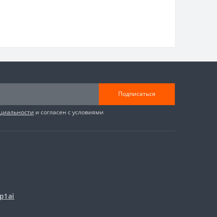
Подписаться
циальности
и согласен с условиями
p1ai