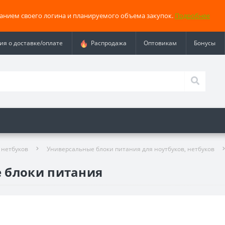
занием своего логина и планируемого объема закупок.
Подробнее
я о доставке/оплате
Распродажа
Оптовикам
Бонусы
 нетбуков
Универсальные блоки питания для ноутбуков, нетбуков
 блоки питания