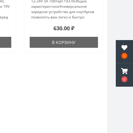
 AC
12-24V 3A 70Втарт.19376Общие
е 19V
характеристикиУниверсальное
зарядное устройство для ноутбуков
Перед
позволить вам легко и быстро
стики
заменить вышедший из строя блок
630.00 ₽
питания.УНИВЕРСАЛЬНЫЙ БЛОК
ПИТАНИЯ H8 - 70WРаботает от
домашней ЭЛ..
В КОРЗИНУ
0
0