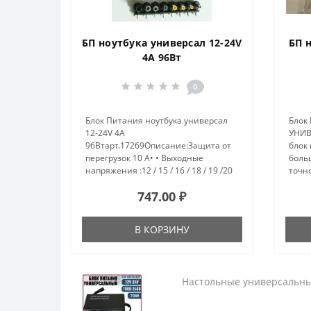
БП ноутбука универсал 12-24V
БП 
4A 96Вт
0
Блок Питания ноутбука универсал
Блок 
12-24V 4A
УНИВ
96Втарт.17269Описание:Защита от
блок 
перегрузок 10 А• • Выходные
боль
напряжения :12 / 15 / 16 / 18 / 19 /20
точн
/24 Вольт 4 Ампера• 8 сменных
заряж
747.00 ₽
насадок - штекеров к ноутбукам
штек
SONY, SAMSUNG, ACER, DELL, IBM, HP,
цвет
ASUS, TOSHIB..
напр
В КОРЗИНУ
Настольные универсальны