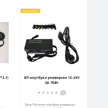
Популярный
*2.1)
БП ноутбука универсал 12-24V
3A 70Вт
0
Блок Питания ноутбука универсал