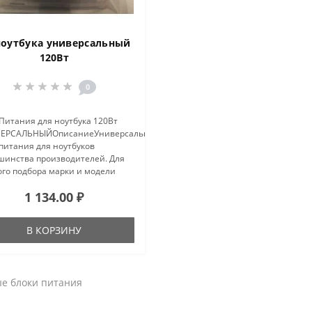
ноутбука универсальный
120Вт
0
Питания для ноутбука 120Вт
ЕРСАЛЬНЫЙОписаниеУниверсальный
питания для ноутбуков
шинства производителей. Для
ого подбора марки и модели
аемого ноутбука на 8-и
1 134.00 ₽
ерах есть специальные
овые метки. Нужное
яжение выста..
В КОРЗИНУ
е блоки питания