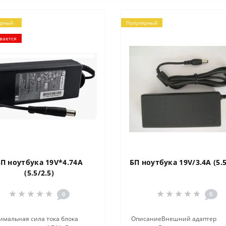
ярный
Популярный
вается
П ноутбука 19V*4.74A
БП ноутбука 19V/3.4A (5.5
(5.5/2.5)
0
0
имальная сила тока блока
ОписаниеВнешний адаптер