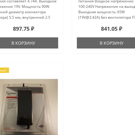
ия составляет 4.74A. Выходное
питания Входное напряжение:
яжение 19V. Мощность 90W.
100-240V Напряжение на выход
ний диаметр коннектора
Выходная мощность: 65W
ера) 5.5 мм, внутренний 2.5
(19V@3.42A) Без вентилятора 
лок питания имеет защиту от
покупкой уточняйте характери
897.75 ₽
841.05 ₽
падов напряжения, защита от
и комплектацию у продавца...
кого замыкания, защита от ..
В КОРЗИНУ
В КОРЗИНУ
рный