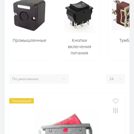
Промышленные
Кнопки
Тумбл
включения
питания
Популярный