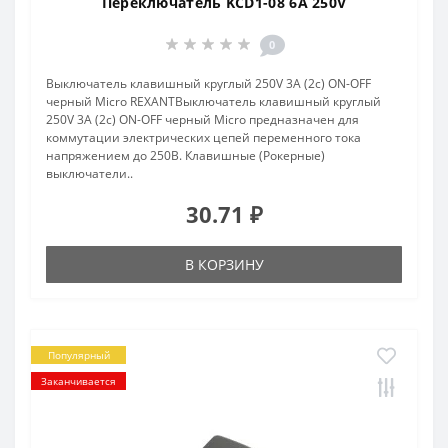
Переключатель KCD1-08 6A 250V
0
Выключатель клавишный круглый 250V 3А (2с) ON-OFF
черный Micro REXANTВыключатель клавишный круглый
250V 3А (2с) ON-OFF черный Micro предназначен для
коммутации электрических цепей переменного тока
напряжением до 250В. Клавишные (Рокерные)
выключатели..
30.71 ₽
В КОРЗИНУ
Популярный
Заканчивается