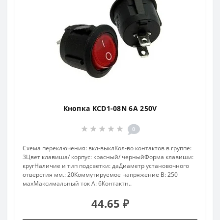
Кнопка KCD1-08N 6A 250V
0
Схема переключения: вкл-выклКол-во контактов в группе:
3Цвет клавиша/ корпус: красный/ черныйФорма клавиши:
кругНаличие и тип подсветки: даДиаметр установочного
отверстия мм.: 20Коммутируемое напряжение В: 250
махМаксимальный ток А: 6Контактн..
44.65 ₽