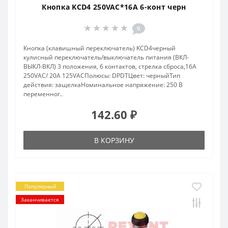
Кнопка KCD4 250VAC*16A 6-конт черн
0
Кнопка (клавишный переключатель) KCD4черный
кулисный переключатель/выключатель питания (ВКЛ-
ВЫКЛ-ВКЛ) 3 положения, 6 контактов, стрелка сброса,16A
250VAC/ 20A 125VACПолюсы: DPDTЦвет: черныйТип
действия: защелкаНоминальное напряжение: 250 В
переменног..
142.60 ₽
В КОРЗИНУ
Популярный
Заканчивается