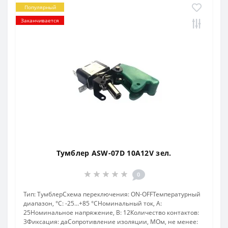
Популярный
Заканчивается
Тумблер ASW-07D 10A12V зел.
0
Тип: ТумблерСхема переключения: ON-OFFТемпературный
диапазон, °C: -25…+85 °СНоминальный ток, А:
25Номинальное напряжение, В: 12Количество контактов:
3Фиксация: даСопротивление изоляции, МОм, не менее: