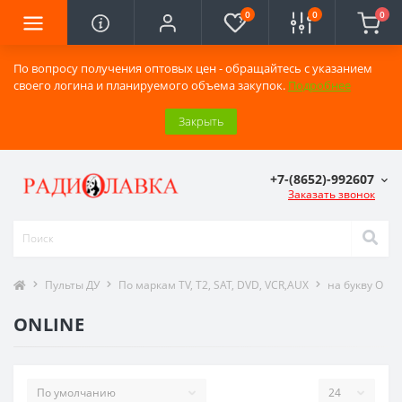
0
0
0
По вопросу получения оптовых цен - обращайтесь с указанием
своего логина и планируемого объема закупок.
Подробнее
Закрыть
+7-(8652)-992607
Заказать звонок
Пульты ДУ
По маркам TV, T2, SAT, DVD, VCR,AUX
на букву O
ONLINE