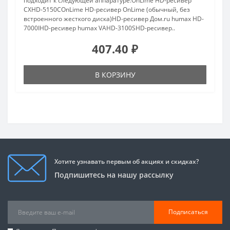
подходит к следующей аппаратуре:OnLime HD-ресивер
CXHD-5150COnLime HD-ресивер OnLime (обычный, без
встроенного жесткого диска)HD-ресивер Дом.ru humax HD-
7000IHD-ресивер humax VAHD-3100SHD-ресивер..
407.40 ₽
В КОРЗИНУ
Хотите узнавать первым об акциях и скидках?
Подпишитесь на нашу рассылку
Подписаться