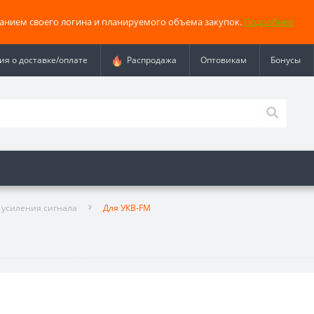
занием своего логина и планируемого объема закупок.
Подробнее
я о доставке/оплате
Распродажа
Оптовикам
Бонусы
 усиления сигнала
Для УКВ-FM