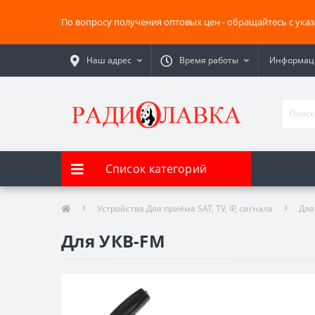
По вопросу получения оптовых цен - обращайтесь с ука
Наш адрес
Время работы
Информаци
Список категорий
Устройства Для приёма SAT, TV, IP, сигнала
Для
Для УКВ-FM