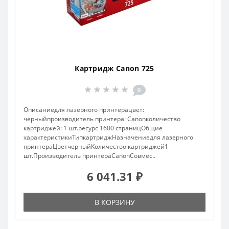
Картридж Canon 725
0
Описаниедля лазерного принтерацвет:
черныйпроизводитель принтера: Canonколичество
картриджей: 1 шт.ресурс 1600 страницОбщие
характеристикиТипкартриджНазначениедля лазерного
принтераЦветчерныйКоличество картриджей1
шт.Производитель принтераCanonСовмес..
6 041.31 ₽
В КОРЗИНУ