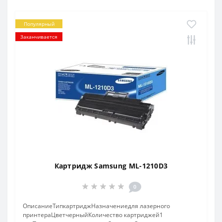
Популярный
Заканчивается
Картридж Samsung ML-1210D3
0
ОписаниеТипкартриджНазначениедля лазерного
принтераЦветчерныйКоличество картриджей1