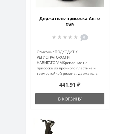
Держатель-присоска Авто
DVR
0
ОписаниеПОДХОДИТ К
РЕГИСТРАТОРАМ И
НАВИГАТОРАМКрепление на
присоске из прочного пластика и
термостойкой резины. Держатель
позволяет установить
441.91 ₽
видеорегистратор на лобовое
стекло автомобиля с максимальной
фиксацией в заданном положении
В КОРЗИНУ
и подойдет для..