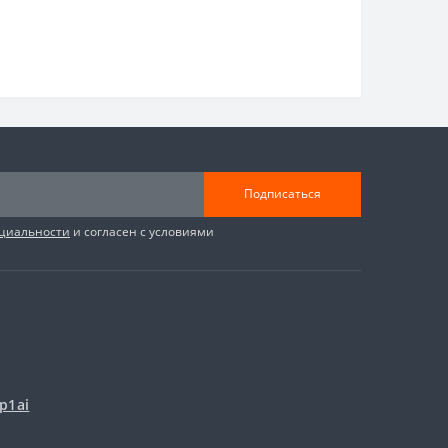
Подписаться
циальности
и согласен с условиями
p1ai