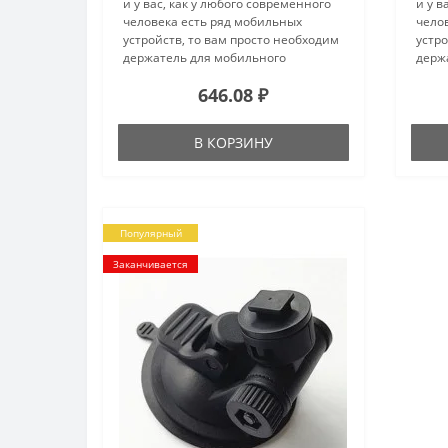
и у вас, как у любого современного
и у в
человека есть ряд мобильных
чело
устройств, то вам просто необходим
устро
держатель для мобильного
держ
телефона. Конечно, современная
теле
646.08 ₽
практика показывает, что за рулем
практ
автомобиля нельзя разговарива..
автом
В КОРЗИНУ
Популярный
Заканчивается