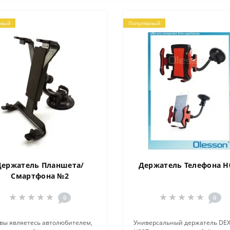
рный
Популярный
Держатель Планшета/
Держатель Телефона H
Смартфона №2
0
0
 вы являетесь автолюбителем,
Универсальный держатель DEX