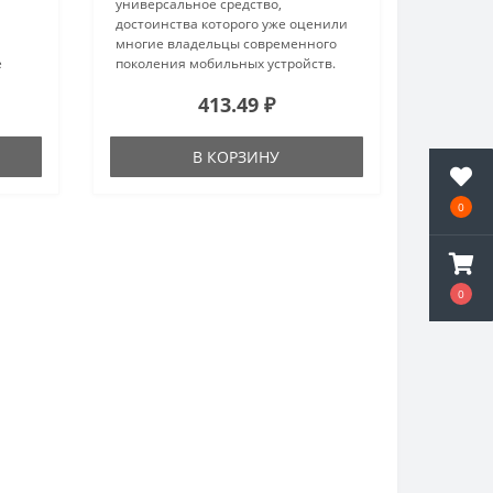
универсальное средство,
достоинства которого уже оценили
многие владельцы современного
е
поколения мобильных устройств.
ого
Автодержатель может стать
413.49 ₽
незаменимым помощником в
дороге, когда нет возможности
ез..
использовать мобильный телефон ..
В КОРЗИНУ
0
0