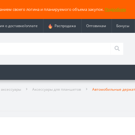
занием своего логина и планируемого объема закупок.
Подробнее
я о доставке/оплате
Распродажа
Оптовикам
Бонусы
 аксессуары
Аксессуары для планшетов
Автомобильные держа