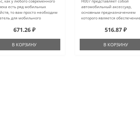
ас, как у любого современного
H007 представляет собой
века есть ряд мобильных
автомобильный аксессуар,
йств, то вам просто необходим
основным предназначением
атель для мобильного
которого является обеспечени
фона. Конечно, современная
надежного крепления мобильн
671.26 ₽
516.87 ₽
ика показывает, что за рулем
устройства на поверхности
обиля нельзя разговарива..
приборной панели. Изделие
гарантирует высокую степень б
В КОРЗИНУ
В КОРЗИНУ