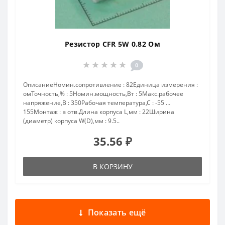
Резистор CFR 5W 0.82 Ом
0
ОписаниеНомин.сопротивление : 82Единица измерения :
омТочность,% : 5Номин.мощность,Вт : 5Макс.рабочее
напряжение,В : 350Рабочая температура,С : -55 …
155Монтаж : в отв.Длина корпуса L,мм : 22Ширина
(диаметр) корпуса W(D),мм : 9.5..
35.56 ₽
В КОРЗИНУ
Показать ещё