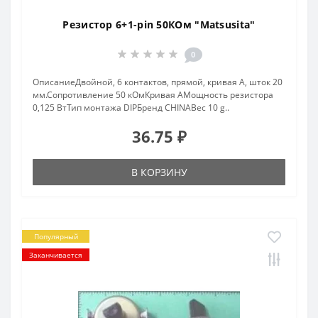
Резистор 6+1-pin 50КОм "Matsusita"
0
ОписаниеДвойной, 6 контактов, прямой, кривая A, шток 20
мм.Сопротивление 50 кОмКривая AМощность резистора
0,125 ВтТип монтажа DIPБренд CHINAВес 10 g..
36.75 ₽
В КОРЗИНУ
Популярный
Заканчивается