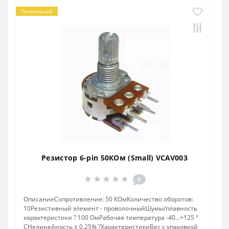
Популярный
Резистор 6-pin 50КОм (Small) VCAV003
0
ОписаниеСопротивление: 50 КОмКоличество оборотов:
10Резистивный элемент - проволочныйШумы/плавность
характеристики ? 100 ОмРабочая температура -40...+125 °
СНелинейность ± 0.25% ?ХарактеристикиВес с упаковкой