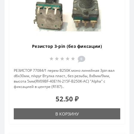
Резистор 3-pin (без фиксации)
0
РЕЗИСТОР 77084/1 перем B250K моно линейная 3pin вал
d6x30мм, п/круг Втулка пласт., без резьбы, 8x8мм/9мм,
высота 5мм(RV09BF-40E1N-215F-B250K-AC) "Alpha" с
фиксацией в центре (R187)..
52.50 ₽
В КОРЗИНУ