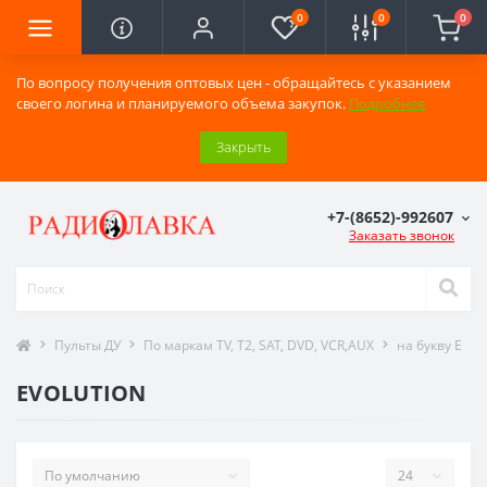
0
0
0
По вопросу получения оптовых цен - обращайтесь с указанием
своего логина и планируемого объема закупок.
Подробнее
Закрыть
+7-(8652)-992607
Заказать звонок
Пульты ДУ
По маркам TV, T2, SAT, DVD, VCR,AUX
на букву E
EVOLUTION