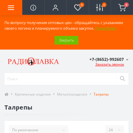
0
0
0
По вопросу получения оптовых цен - обращайтесь с указанием
своего логина и планируемого объема закупок.
Подробнее
Закрыть
+7-(8652)-992607
Заказать звонок
Крепежные изделия
Металлоизделия
Талрепы
Талрепы