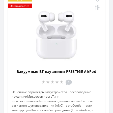
Заканчивается
Вакуумные BT наушники PRESTIGE AirPod
0
Основные параметрыТип устройства - беспроводные
наушникиМикрофон - естьТип -
внутриканальныеТехнология - динамическиеСистема
активного шумоподавления (ANC) - естьОсобенности
конструкцииПолностью беспроводные (True wireless) -