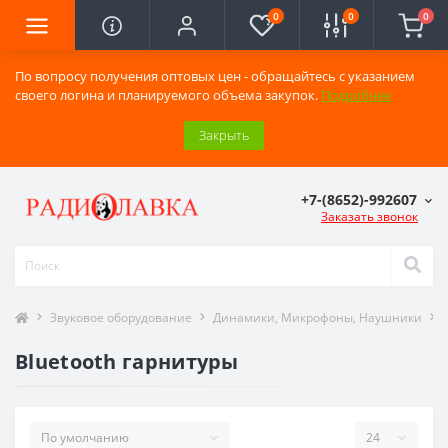
0
0
0
По вопросу получения оптовых цен - обращайтесь с указанием
своего логина и планируемого объема закупок.
Подробнее
Закрыть
+7-(8652)-992607
Заказать звонок
Звуковое оборудование
Динамики, Микрофоны, Наушники
Bluetooth гарнитуры