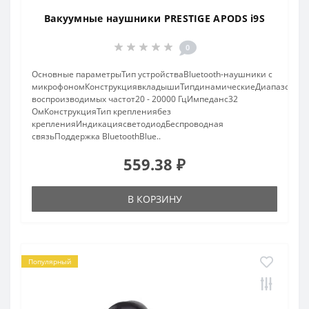
Вакуумные наушники PRESTIGE APODS i9S
0
Основные параметрыТип устройстваBluetooth-наушники с
микрофономКонструкциявкладышиТипдинамическиеДиапазон
воспроизводимых частот20 - 20000 ГцИмпеданс32
ОмКонструкцияТип креплениябез
крепленияИндикациясветодиодБеспроводная
связьПоддержка BluetoothBlue..
559.38 ₽
В КОРЗИНУ
Популярный