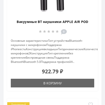
Вакуумные BT наушники APPLE AIR POD
0
Основные характеристикиТип устройстваBluetooth-
наушники с микрофономПоддержка
iPhoneестьКонструкциявкладышиТипдинамическиеКоличество
микрофонов2КонструкцияТип креплениябез
крепленияБеспроводная связьПоддержка
BluetoothBluetooth 5.0Поддержка профилейA..
922.79 ₽
В КОРЗИНУ
Популярный