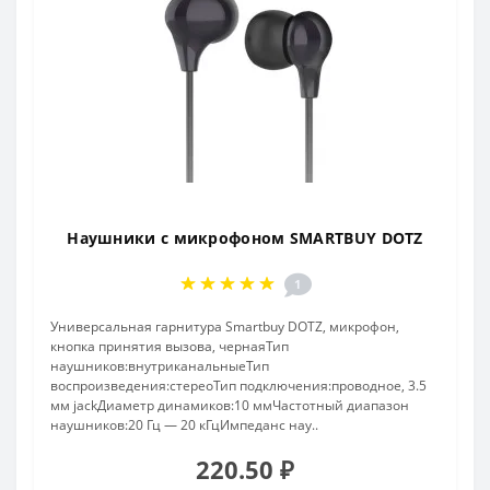
Наушники с микрофоном SMARTBUY DOTZ
1
Универсальная гарнитура Smartbuy DOTZ, микрофон,
кнопка принятия вызова, чернаяТип
наушников:внутриканальныеТип
воспроизведения:стереоТип подключения:проводное, 3.5
мм jackДиаметр динамиков:10 ммЧастотный диапазон
наушников:20 Гц — 20 кГцИмпеданс нау..
220.50 ₽