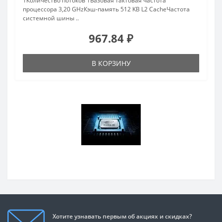
1Количество потоков 1Базовая тактовая частота
процессора 3,20 GHzКэш-память 512 KB L2 CacheЧастота
системной шины ..
967.84 ₽
В КОРЗИНУ
Хотите узнавать первым об акциях и скидках?