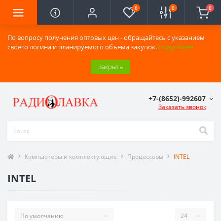
0
0
0
По вопросу получения оптовых цен - обращайтесь с указанием
своего логина и планируемого объема закупок.
Подробнее
Закрыть
+7-(8652)-992607
Заказать звонок
Компьютеры и комплектующие
Процессоры
INTEL
INTEL