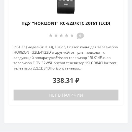
ПДУ "HORIZONT" RC-E23/KTC 20T51 [LCD]
0
RC-E23 (модель #0133), Fusion, Erisson пульт для телевизора
HORIZONT 32LE4122D и другихЭтот пульт подходит к
следующей аппаратуре:Erisson телевизор 15LK14Fusion
телевизор FLTV-32W5Horizont телевизор 19LCD840Horizont
телевизор 22LCD840Horizont телевиз..
338.31 ₽
НЕТ В НАЛИЧИИ