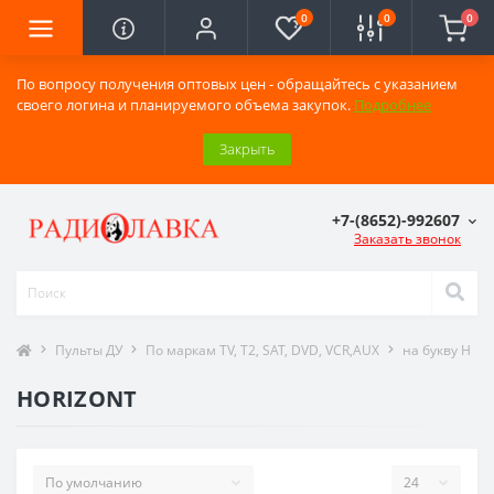
0
0
0
По вопросу получения оптовых цен - обращайтесь с указанием
своего логина и планируемого объема закупок.
Подробнее
Закрыть
+7-(8652)-992607
Заказать звонок
Пульты ДУ
По маркам TV, T2, SAT, DVD, VCR,AUX
на букву H
HORIZONT