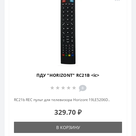
ПДУ "HORIZONT" RC21B <ic>
0
RC21b REC пульт для телевизора Horizont 19LE5206D..
329.70 ₽
В КОРЗИНУ