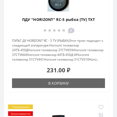
ПДУ "HORIZONT" RC-5 рыбка [TV] TXT
0
ПУЛЬТ ДУ HORIZONT RC - 5 TV (РЫБКА)Этот пульт подходит к
следующей аппаратуре:Horizont телевизор
24ТБ-450ДHorizont телевизор 37CTV659iHorizont телевизор
37CTV664Horizont телевизор 44ТБ-450Д-ИHorizont
телевизор 51CTV441Horizont телевизор 51CTV510Horiz..
231.00 ₽
В КОРЗИНУ
Популярный
Заканчивается