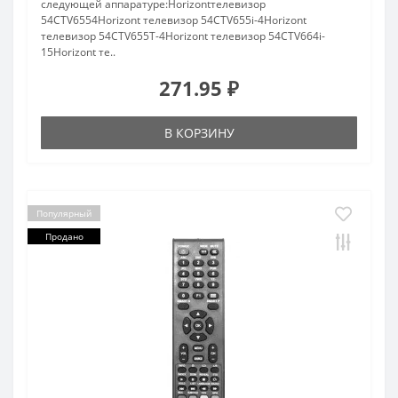
следующей аппаратуре:Horizontтелевизор
54CTV6554Horizont телевизор 54CTV655i-4Horizont
телевизор 54CTV655T-4Horizont телевизор 54CTV664i-
15Horizont те..
271.95 ₽
В КОРЗИНУ
Популярный
Продано