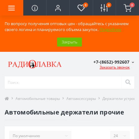
0
0
0
По вопросу получения оптовых цен - обращайтесь с указанием
своего логина и планируемого объема закупок.
Подробнее
Закрыть
+7-(8652)-992607
Заказать звонок
Автомобильные товары
Автоаксессуары
Держатели устройс
Автомобильные держатели прочие