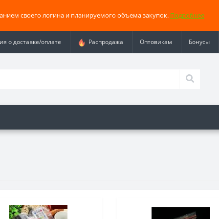
занием своего логина и планируемого объема закупок.
Подробнее
я о доставке/оплате
Распродажа
Оптовикам
Бонусы