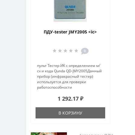
ПДУ-tester JMY2005 <ic>
0
пульт Тестер ИК с определением м/
сх и кода Qunda QD-JMY2005Данный
прибор (инфракрасный тестер)
используется для проверки
работоспособности
пультовдистанционного
1 292.17 ₽
управления, удалённого
тестирования их сигналов.
Проверка сопровождается звуковым
В КОРЗИНУ
и свето..