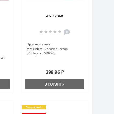
AN 3236K
0
Производитель:
MatsushitaВидеопроцессор
VCRКорпус: SDIP20..
48..
398.96 ₽
В КОРЗИНУ
Популярный