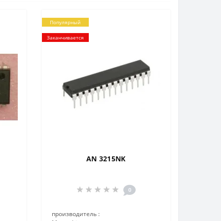
Популярный
Заканчивается
AN 3215NK
0
производитель :