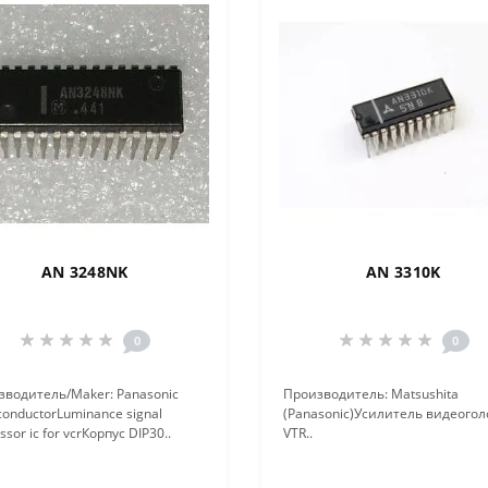
AN 3248NK
AN 3310K
0
0
зводитель/Maker: Panasonic
Производитель: Matsushita
onductorLuminance signal
(Panasonic)Усилитель видеогол
ssor ic for vcrКорпус DIP30..
VTR..