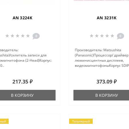
AN 3224K
AN 3231K
0
0
зводитель:
Производитель: Matsushita
shitaУсилитель записи для
(Panasonic)Процессор/ драйвер
омагнитофона (2-Head)Корпус:
люминисцентных дисплеев,
0..
видеомагнитофоныКорпус SDIP-
217.35 ₽
373.09 ₽
В КОРЗИНУ
В КОРЗИНУ
рный
Популярный