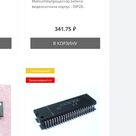
Matsushitaпроцессор записи
видеосигнала корпус : DIP28..
341.75 ₽
В КОРЗИНУ
Популярный
Заканчивается