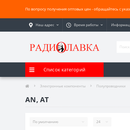
По вопросу получения оптовых цен - обращайтесь с ука
Наш адрес
Время работы
Информаци
Список категорий
Электронные компоненты
Полупроводники
AN, AT