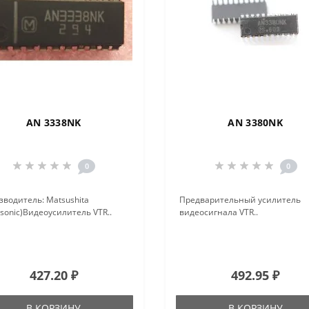
AN 3338NK
AN 3380NK
0
0
водитель: Matsushita
Предварительный усилитель
sonic)Видеоусилитель VTR..
видеосигнала VTR..
427.20 ₽
492.95 ₽
В КОРЗИНУ
В КОРЗИНУ