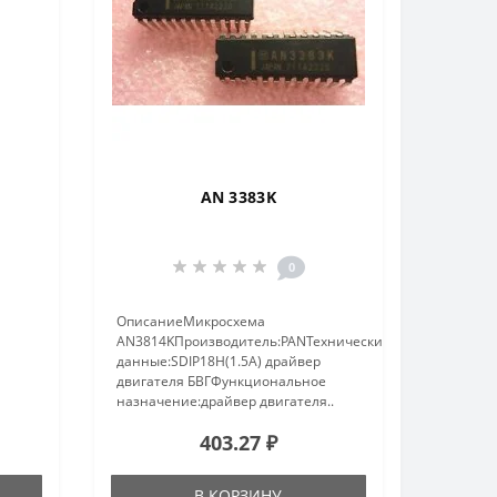
AN 3383K
0
ОписаниеМикросхема
AN3814KПроизводитель:PANТехнические
данные:SDIP18H(1.5A) драйвер
двигателя БВГФункциональное
назначение:драйвер двигателя..
403.27 ₽
В КОРЗИНУ