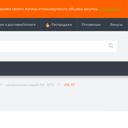
занием своего логина и планируемого объема закупок.
Подробнее
я о доставке/оплате
Распродажа
Оптовикам
Бонусы
микросхемы серий AN - DTS
AN, AT