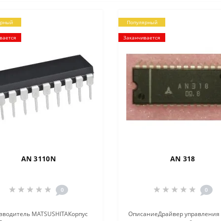
ярный
Популярный
вается
Заканчивается
AN 3110N
AN 318
0
0
зводитель MATSUSHITAКорпус
ОписаниеДрайвер управления