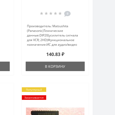
0
Производитель: Matsushita
(Panasonic)Технические
данные:DIP20(усилитель сигнала
для VCR; 2HD)Функциональное
назначение:ИС для аудио/видео
техники..
140.83 ₽
В КОРЗИНУ
Популярный
Заканчивается