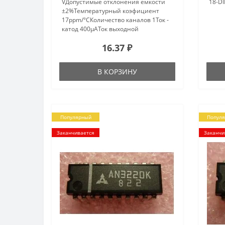
VДопустимые отклонения емкости
18-DIP
±2%Температурный коэфициент
17ppm/°CКоличество каналов 1Ток -
катод 400µAТок выходной
100mAРабочая температура -20°C ~
16.37 ₽
85°CКорп..
В КОРЗИНУ
Популярный
Попул
Заканчивается
Заканчи