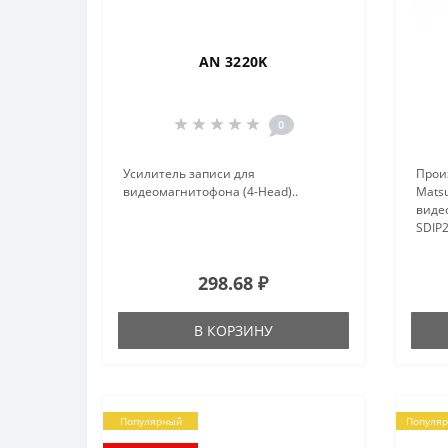
AN 3220K
0
Усилитель записи для
Прои
видеомагнитофона (4-Head)..
Matsu
виде
SDIP2
298.68 ₽
В КОРЗИНУ
Популярный
Популя