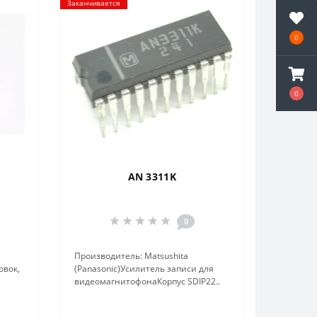
Заканчивается
0
0
AN 3311K
0
Производитель: Matsushita
овок,
(Panasonic)Усилитель записи для
видеомагнитофонаКорпус SDIP22..