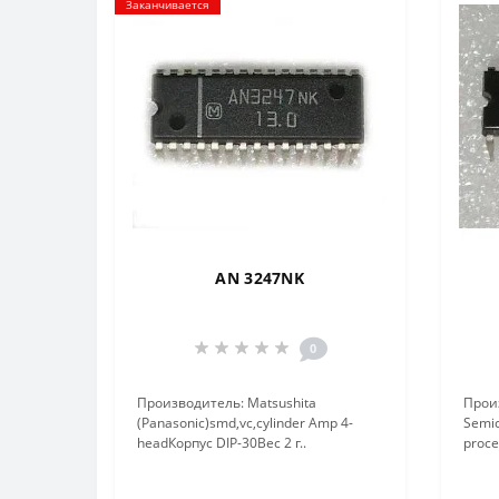
Заканчивается
AN 3247NK
0
Производитель: Matsushita
Прои
(Panasonic)smd,vc,cylinder Amp 4-
Semic
headКорпус DIP-30Вес 2 г..
proce