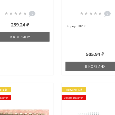
0
0
239.24 ₽
Корпус DIP30..
В КОРЗИНУ
505.94 ₽
В КОРЗИНУ
ярный
Популярный
вается
Заканчивается