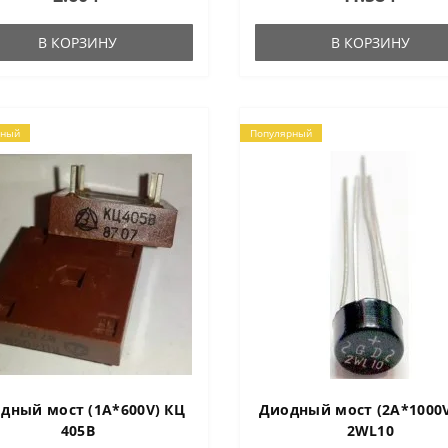
жение при Tj=25 °C, Vf при If 1
350mA/50mA, с креплением CL0
 1 АМа..
12RG501 Характеристики:
В КОРЗИНУ
В КОРЗИНУ
Партномер: C..
рный
Популярный
дный мост (1A*600V) КЦ
Диодный мост (2A*1000V
405В
2WL10