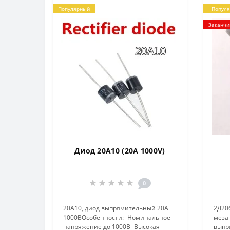
Популярный
Попул
Заканчи
Диод 20A10 (20A 1000V)
0
20A10, диод выпрямительный 20А
2Д20
1000ВОсобенности:- Номинальное
меза
напряжение до 1000В- Высокая
выпр