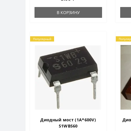
с раздельными выводами.
напря
Предназначены для пре..
В при
В КОРЗИНУ
Популярный
Популя
Диодный мост (1A*600V)
Дио
S1WBS60