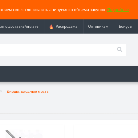
занием своего логина и планируемого объема закупок.
Подробнее
я о доставке/оплате
Распродажа
Оптовикам
Бонусы
Диоды, диодные мосты