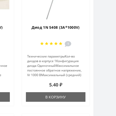
V)
Диод 1N 5408 (3A*1000V)
1
Технические параметрыКол-во
диодов в корпусе 1Конфигурация
нное
диода ОдиночныйМаксимальное
постоянное обратное напряжение,
е
Vr 1000 ВМаксимальный (средний)
прямой ток на диод, If(AV) 3
5.40 ₽
аМаксимальное прямое
напряжение при Tj=25 °C, Vf при If
ьно
1.2 В при 3 АМ..
В КОРЗИНУ
ый