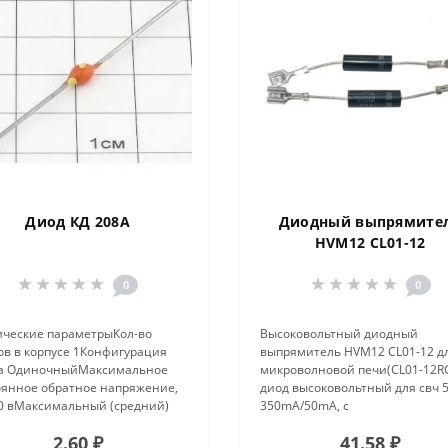
Диод КД 208А
Диодный выпрямите
HVM12 CL01-12
0
0
ические параметрыКол-во
Высоковольтный диодный
ов в корпусе 1Конфигурация
выпрямитель HVM12 CL01-12 д
а ОдиночныйМаксимальное
микроволновой печи(CL01-12R
оянное обратное напряжение,
диод высоковольтный для свч 5
00 вМаксимальный (средний)
350mA/50mA, с
й ток на диод, If(AV) 1.5
креплениемОписаниедиод
2.60 ₽
41.58 ₽
симальное прямое
высоковольтный для свч 5кВ,