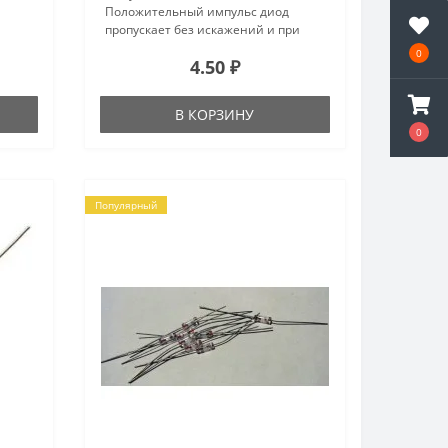
Положительный импульс диод
пропускает без искажений и при
прямом напряжении через диод
0
4.50 ₽
 ток:
проходит большой ток. При смене
полярности входного напряжения
н..
на отрицательную диод запи..
В КОРЗИНУ
0
Популярный