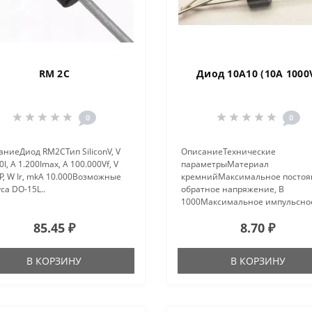
RM 2C
Диод 10A10 (10A 1000
0
0
ниеДиод RM2CТип SiliconV, V
ОписаниеТехнические
0I, A 1.200Imax, A 100.000Vf, V
параметрыМатериал
P, W Ir, mkA 10.000Возможные
кремнийМаксимальное постоя
са DO-15L..
обратное напряжение, В
1000Максимальное импульсно
обратное напряжение, В
85.45 ₽
8.70 ₽
1000Максимальный
прямой(выпрямленный за
полупериод) ток,А 10Максимал
В КОРЗИНУ
В КОРЗИНУ
допустимый прямой импульсн
ток,А ..