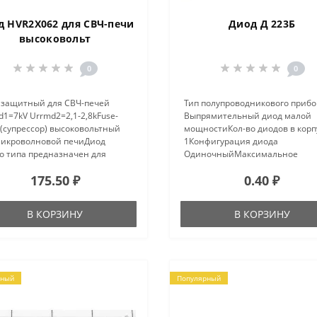
д HVR2X062 для СВЧ-печи
Диод Д 223Б
высоковольт
0
0
 защитный для СВЧ-печей
Тип полупроводникового прибо
1=7kV Urrmd2=2,1-2,8kFuse-
Выпрямительный диод малой
 (супрессор) высоковольтный
мощностиКол-во диодов в корп
микроволновой печиДиод
1Конфигурация диода
о типа предназначен для
ОдиночныйМаксимальное
ты высоковольтного
постоянное обратное напряже
175.50 ₽
0.40 ₽
енсатора микроволновой печи
Vr 150 вМаксимальный (средни
овышения напряжения.
прямой ток на диод, If(AV) 50
авливается паралле..
аМаксимальное прямое напр..
В КОРЗИНУ
В КОРЗИНУ
рный
Популярный