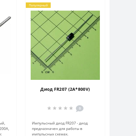
Популярный
Диод FR207 (2A*800V)
0
ый,
Импульсный диод FR207 - диод
 200А,
предназначен для работы в
:
импульсных схемах.