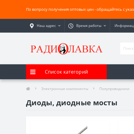
По вопросу получения оптовых цен - обращайтесь с ука
Наш адрес
Время работы
Информаци
Список категорий
Электронные компоненты
Полупроводники
Диоды, диодные мосты