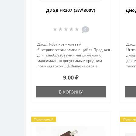
Диод FR307 (3A*800V)
Дио
0
Диод FR307 кремниевый
Диод
быстровосстанавливающийся.Предназначен
Urrmd
для преобразования напряжения с
диод
максимально допустимым средним
для 
прямым током 3 А.Выпускаются в
таког
пластмассовом корпусе с гибкими
защи
9.00 ₽
выводами.На корпусе со стороны
конд
катодного вывода нанесена кольце..
от п
Устан
В КОРЗИНУ
Популярный
Популя