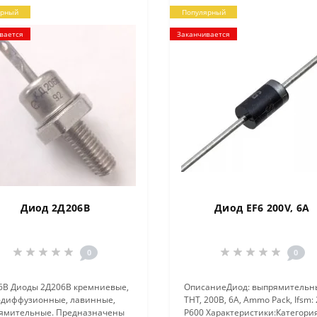
ярный
Популярный
вается
Заканчивается
Диод 2Д206В
Диод EF6 200V, 6А
0
0
6В Диоды 2Д206В кремниевые,
ОписаниеДиод: выпрямительн
-диффузионные, лавинные,
THT, 200В, 6А, Ammo Pack, Ifsm:
ямительные. Предназначены
P600 Характеристики:Категория