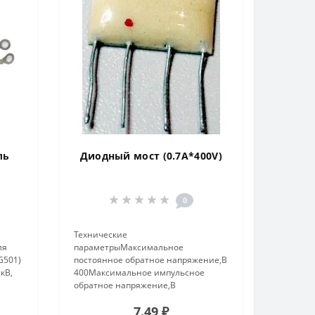
ль
Диодный мост (0.7A*400V)
0
Технические
ля
параметрыМаксимальное
G501)
постоянное обратное напряжение,В
кВ,
400Максимальное импульсное
обратное напряжение,В
400Максимальный
7.49 ₽
прямой(выпрямленный за