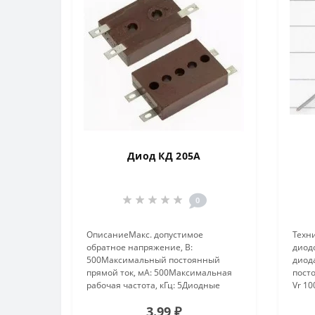
Диод КД 205А
0
ОписаниеМакс. допустимое
Техн
обратное напряжение, В:
диод
500Максимальный постоянный
диод
прямой ток, мА: 500Максимальная
пост
рабочая частота, кГц: 5Диодные
Vr 1
сборки, состоящие каждая из двух
прямо
3.99 ₽
кремниевых, диффузионных диодов,
аМак