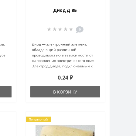
Диод Д 8Б
0
ра:
Диод — электронный элемент,
обладающий различной
усе
проводимостью в зависимости от
направления электрического поля.
Электрод диода, подключаемый к
ние,
положительному полюсу источника
0.24 ₽
й)
тока, когда диод открыт (то есть
имеет маленькое сопротивление),
называют ..
В КОРЗИНУ
Популярный