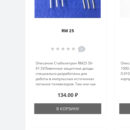
RM 25
0
Описание Стабилитрон RM25 50-
Описа
61.5VЛавинные защитные диоды
1000.
специально разработаны для
0.910
работы в импульсных источниках
корпу
питания телевизоров. Там они как
правило выполняют роль
134.00 ₽
однократной защиты: при
неисправности блока питания,
приводящей к росту напряж..
В КОРЗИНУ