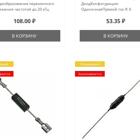
преобразования переменного
ДиодКонфигурация:
жения частотой до 20 кГц.
ОдиночнаяПрямой ток If: 6
льзуются для работы в
АОбратный ток Ir: 5
108.00 ₽
53.35 ₽
ямительных устройствах
мкАМаксимальный импульсный
чников вторичного
200 АМаксимальная рабочая
ропитания аппарат..
температура: +175 °CМинималь
В КОРЗИНУ
В КОРЗИНУ
ярный
Популярный
вается
Заканчивается