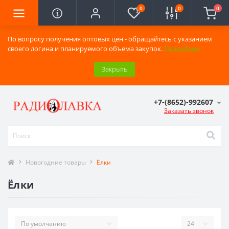
0
0
0
По вопросу получения оптовых цен - обращайтесь с указанием
своего логина и планируемого объема закупок.
Подробнее
Закрыть
+7-(8652)-992607
Заказать звонок
Новогодние товары
Ёлки
Ёлки