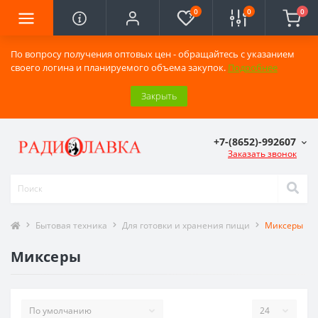
0
0
0
По вопросу получения оптовых цен - обращайтесь с указанием
своего логина и планируемого объема закупок.
Подробнее
Закрыть
+7-(8652)-992607
Заказать звонок
Бытовая техника
Для готовки и хранения пищи
Миксеры
Миксеры