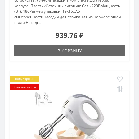
устройства: РучнойНасадки в комплекте:2Материал
корпуса: ПластикИсточник питания: Сеть 220ВМощность
(Вт): 180Размер упаковки: 19х15х7,5
смОсобенностиНасадки для взбивания из нержавеющей
стали;Насадк..
939.76 ₽
В КОРЗИНУ
Популярный
Заканчивается