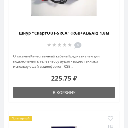
Шнур "СкартOUT-5RCA" (RGB+AL&AR) 1.8м
0
ОписаниеКачественный кабельПредназначен для
подключения к телевизору аудио - видео техники
использующей видеоформат RGB...
225.75 ₽
В КОРЗИНУ
Популярный