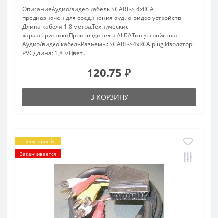
ОписаниеАудио/видео кабель SCART-> 4xRCA
предназначен для соединения аудио-видео устройств.
Длина кабеля 1.8 метра.Технические
характеристикиПроизводитель: ALDAТип устройства:
Аудио/видео кабельРазъемы: SCART->4xRCA plug Изолятор:
PVCДлина: 1,8 мЦвет..
120.75 ₽
В КОРЗИНУ
Популярный
Заканчивается