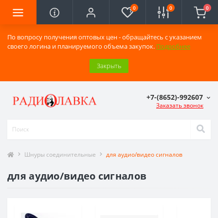
0
0
0
По вопросу получения оптовых цен - обращайтесь с указанием
своего логина и планируемого объема закупок.
Подробнее
Закрыть
+7-(8652)-992607
Заказать звонок
Шнуры соединительные
для аудио/видео сигналов
для аудио/видео сигналов