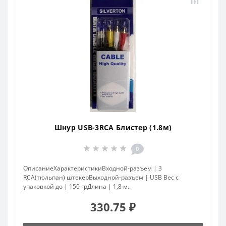
Шнур USB-3RCA Блистер (1.8м)
0
ОписаниеХарактеристикиВходной-разъем | 3
RCA(тюльпан) штекерВыходной-разъем | USB Вес с
упаковкой до | 150 грДлина | 1,8 м..
330.75 ₽