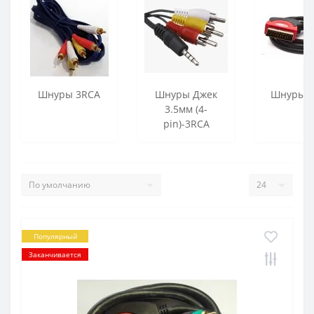
Шнуры 3RCA
Шнуры Джек
Шнуры С
3.5мм (4-
pin)-3RCA
Популярный
Заканчивается