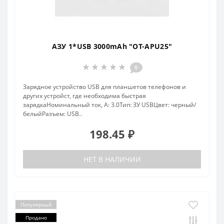
АЗУ 1*USB 3000mAh "OT-APU25"
0
Зарядное устройство USB для планшетов телефонов и
других устройст, где необходима быстрая
зарядкаНоминальный ток, А: 3.0Тип: ЗУ USBЦвет: черный/
белыйРазъем: USB..
198.45 ₽
НЕТ В НАЛИЧИИ
Популярный
Продано