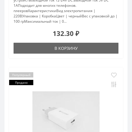
устройствоВходной ток 12-24V DC.Выходной ток 5V DC
1AПодходит для многих телефонов.
плееровХарактеристикиВид электропитания |
220ВУпаковка | КоробкаЦвет | черныйВес с упаковкой до |
100 грМаксимальный ток | 0...
132.30 ₽
В КОРЗИНУ
Популярный
Продано