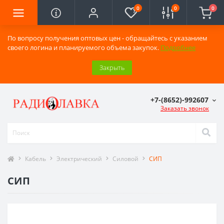
0
0
0
По вопросу получения оптовых цен - обращайтесь с указанием
своего логина и планируемого объема закупок.
Подробнее
Закрыть
+7-(8652)-992607
Заказать звонок
Кабель
Электрический
Силовой
СИП
СИП