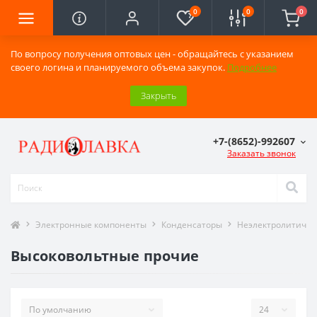
0
0
0
По вопросу получения оптовых цен - обращайтесь с указанием
своего логина и планируемого объема закупок.
Подробнее
Закрыть
+7-(8652)-992607
Заказать звонок
Электронные компоненты
Конденсаторы
Неэлектролитичес
Высоковольтные прочие