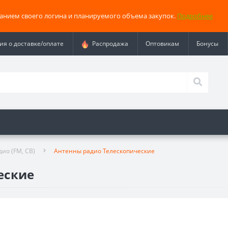
занием своего логина и планируемого объема закупок.
Подробнее
я о доставке/оплате
Распродажа
Оптовикам
Бонусы
ио (FM, СВ)
Антенны радио Телескопические
еские