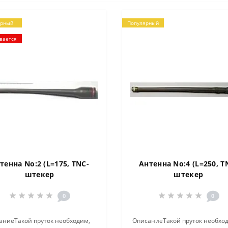
ярный
Популярный
вается
тенна No:2 (L=175, TNC-
Антенна No:4 (L=250, T
штекер
штекер
0
0
аниеТакой пруток необходим,
ОписаниеТакой пруток необхо