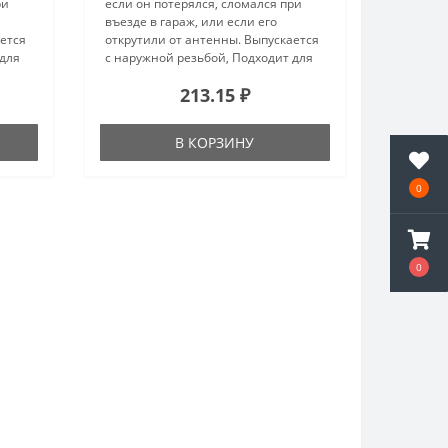
ри
если он потерялся, сломался при
въезде в гараж, или если его
ается
открутили от антенны. Выпускается
 для
с наружной резьбой, Подходит для
еет
большинства автомобилей. Имеет
213.15 ₽
по
навивку из медной проволоки по
.
длине всего стержня.Общие ха..
В КОРЗИНУ
0
0