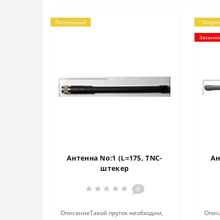
Популярный
Попул
Заканчи
Антенна No:1 (L=175, TNC-
Ан
штекер
0
ОписаниеТакой пруток необходим,
Опис