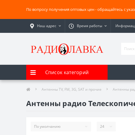
По вопросу получения оптовых цен - обращайтесь с ука
Наш адрес
Время работы
Информаци
Список категорий
Антенны TV, FM, 3G, SAT и прочие
Антенны рад
Антенны радио Телескопич