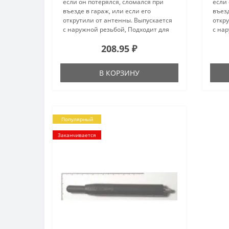
если он потерялся, сломался при
если 
въезде в гараж, или если его
въезд
открутили от антенны. Выпускается
откру
с наружной резьбой, Подходит для
с нар
большинства автомобилей. Имеет
боль
208.95 ₽
навивку из медной проволоки по
нави
длине всего стержня.Общие ха..
длине
В КОРЗИНУ
Популярный
Заканчивается