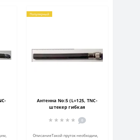
Популярный
NC-
Антенна No:5 (L=125, TNC-
штекер гибкая
0
дим,
ОписаниеТакой пруток необходим,