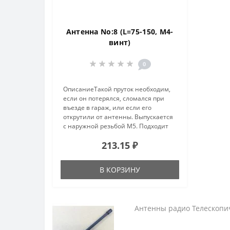
Антенна No:8 (L=75-150, M4-
винт)
0
ОписаниеТакой пруток необходим,
если он потерялся, сломался при
въезде в гараж, или если его
открутили от антенны. Выпускается
с наружной резьбой М5. Подходит
для большинства автомобилей.
213.15 ₽
Имеет навивку из медной
проволоки по длине всего
стержня.Общие..
В КОРЗИНУ
Антенны радио Телескопи