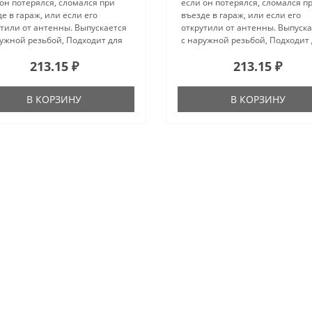
он потерялся, сломался при
если он потерялся, сломался п
е в гараж, или если его
въезде в гараж, или если его
тили от антенны. Выпускается
открутили от антенны. Выпуск
ужной резьбой, Подходит для
с наружной резьбой, Подходит
шинства автомобилей. Имеет
большинства автомобилей. Им
213.15 ₽
213.15 ₽
вку из медной проволоки по
навивку из медной проволоки 
 всего стержня.Общие ха..
длине всего стержня.Общие ха.
В КОРЗИНУ
В КОРЗИНУ