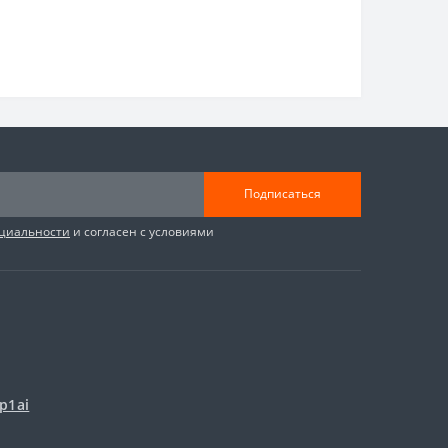
Подписаться
циальности
и согласен с условиями
p1ai