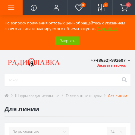
0
0
0
По вопросу получения оптовых цен - обращайтесь с указанием
своего логина и планируемого объема закупок.
Подробнее
Закрыть
+7-(8652)-992607
Заказать звонок
Шнуры соединительные
Телефонные шнуры
Для линии
Для линии