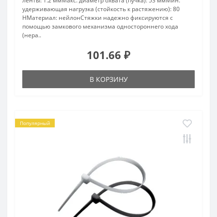
ленты: 1.2 ммМакс. диаметр охвата (пучка): 53 ммМин.
удерживающая нагрузка (стойкость к растяжению): 80
НМатериал: нейлонСтяжки надежно фиксируются с
помощью замкового механизма одностороннего хода
(нера..
101.66 ₽
В КОРЗИНУ
Популярный