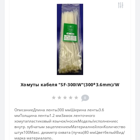
Хомуты кабеля "SF-300IW"(300*3.6mm)/W
0
ОписаниеДлина ленты300 ммШирина ленты3.6
ммТолщина ленты1.2 ммЗамок ленточного
хомутапластиковый язычок/носикМодель/исполнениес
внутр. зубчатым зацеплениемМатериалнейлонКоличество
штук100Макс. диаметр охвата (пучка)80 ммЦветбелыйВид/
марка материалапо..