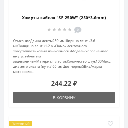
Хомуты кабеля "SF-250W" (250*3.6mm)
0
ОписаниеДлина ленты250 ммШирина ленты3.6
ммТолщина ленты1.2 ммЗамок ленточного
хомутапластиковый язычок/носикМодель/исполнениес
внутр. зубчатым
зацеплениемМатериалпластикКоличество штук100Макс.
диаметр охвата (пучка)65 ммЦветчерныйВид/марка
материала..
244.22 ₽
В КОРЗИНУ
Популярный