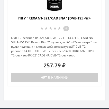
ПДУ "REXANT-521/CADENA" [DVB-T2] <ic>
0
DVB-T2-ресивер RX-521для DVB-T2 / LIT 1430 HD, CADENA
SHTA-1511S2, Rexant RX-521 пульт для DVB-T2-ресивераЭтот
пульт подходит к следующей аппаратуре:LIT DVB-T2-
ресивер 1430 HDLIT DVB-T2-ресивер 1460 HDREXANT DVB-
T2-ресивер RX-521CADENA DVB-T2-ресивер..
257.79 ₽
НЕТ В НАЛИЧИИ