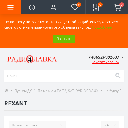
0
0
0
По вопросу получения оптовых цен - обращайтесь с указанием
своего логина и планируемого объема закупок.
Подробнее
Закрыть
+7-(8652)-992607
Заказать звонок
Пульты ДУ
По маркам TV, T2, SAT, DVD, VCR,AUX
на букву R
REXANT