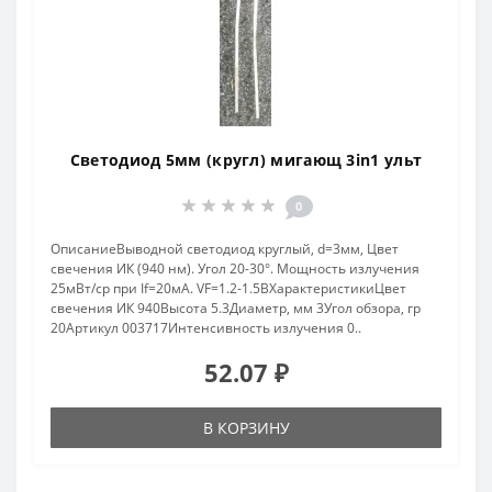
Светодиод 5мм (кругл) мигающ 3in1 ульт
0
ОписаниеВыводной светодиод круглый, d=3мм, Цвет
свечения ИК (940 нм). Угол 20-30°. Мощность излучения
25мВт/ср при If=20мА. VF=1.2-1.5ВХарактеристикиЦвет
свечения ИК 940Высота 5.3Диаметр, мм 3Угол обзора, гр
20Артикул 003717Интенсивность излучения 0..
52.07 ₽
В КОРЗИНУ