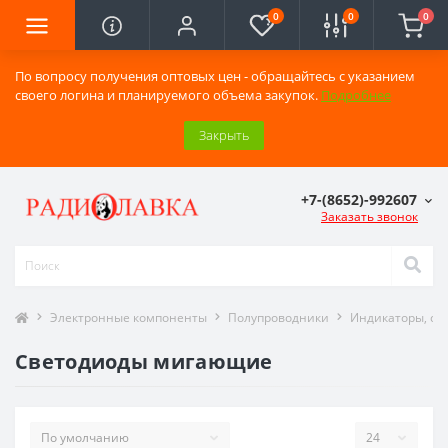
0
0
0
По вопросу получения оптовых цен - обращайтесь с указанием
своего логина и планируемого объема закупок.
Подробнее
Закрыть
+7-(8652)-992607
Заказать звонок
Электронные компоненты
Полупроводники
Индикаторы, св
Светодиоды мигающие