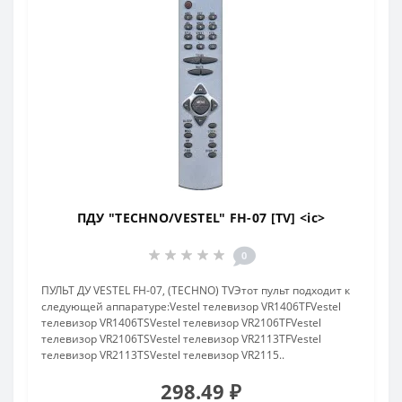
ПДУ "TECHNO/VESTEL" FH-07 [TV] <ic>
0
ПУЛЬТ ДУ VESTEL FH-07, (TECHNO) TVЭтот пульт подходит к
следующей аппаратуре:Vestel телевизор VR1406TFVestel
телевизор VR1406TSVestel телевизор VR2106TFVestel
телевизор VR2106TSVestel телевизор VR2113TFVestel
телевизор VR2113TSVestel телевизор VR2115..
298.49 ₽