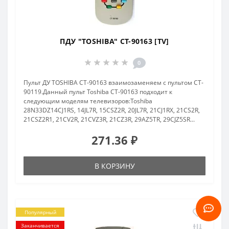
ПДУ "TOSHIBA" CT-90163 [TV]
0
Пульт ДУ TOSHIBA CT-90163 взаимозаменяем с пультом CT-
90119.Данный пульт Toshiba CT-90163 подходит к
следующим моделям телевизоров:Toshiba
28N33DZ14CJ1RS, 14JL7R, 15CSZ2R, 20JL7R, 21CJ1RX, 21CS2R,
21CSZ2R1, 21CV2R, 21CVZ3R, 21CZ3R, 29AZ5TR, 29CJZ5SR...
271.36 ₽
В КОРЗИНУ
Популярный
Заканчивается