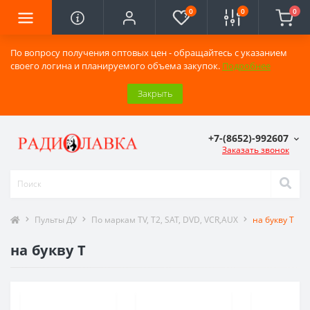
0
0
0
По вопросу получения оптовых цен - обращайтесь с указанием
своего логина и планируемого объема закупок.
Подробнее
Закрыть
+7-(8652)-992607
Заказать звонок
Пульты ДУ
По маркам TV, T2, SAT, DVD, VCR,AUX
на букву T
на букву T