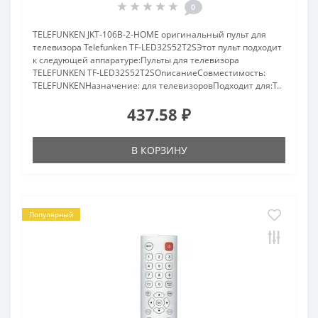
0
TELEFUNKEN JKT-106B-2-HOME оригинальный пульт для
телевизора Telefunken TF-LED32S52T2SЭтот пульт подходит
к следующей аппаратуре:Пульты для телевизора
TELEFUNKEN TF-LED32S52T2SОписаниеСовместимость:
TELEFUNKENНазначение: для телевизоровПодходит для:T..
437.58 ₽
В КОРЗИНУ
Популярный