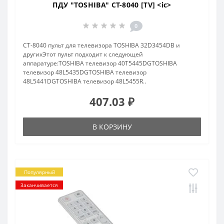
ПДУ "TOSHIBA" CT-8040 [TV] <ic>
0
CT-8040 пульт для телевизора TOSHIBA 32D3454DB и
другихЭтот пульт подходит к следующей
аппаратуре:TOSHIBA телевизор 40T5445DGTOSHIBA
телевизор 48L5435DGTOSHIBA телевизор
48L5441DGTOSHIBA телевизор 48L5455R..
407.03 ₽
В КОРЗИНУ
Популярный
Заканчивается