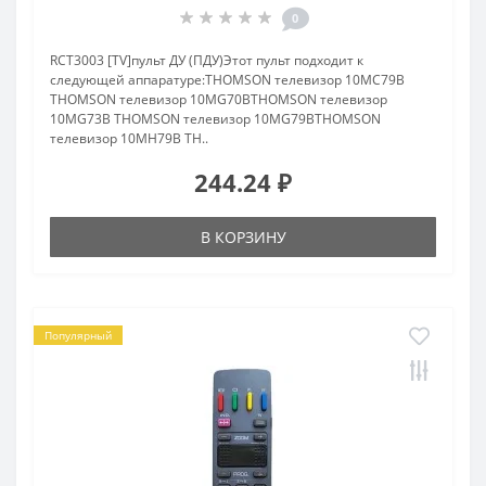
0
RCT3003 [TV]пульт ДУ (ПДУ)Этот пульт подходит к
следующей аппаратуре:THOMSON телевизор 10MC79B
THOMSON телевизор 10MG70BTHOMSON телевизор
10MG73B THOMSON телевизор 10MG79BTHOMSON
телевизор 10MH79B TH..
244.24 ₽
В КОРЗИНУ
Популярный