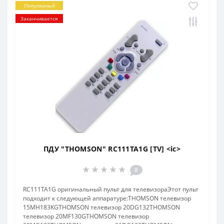
Популярный
Заканчивается
ПДУ "THOMSON" RC111TA1G [TV] <ic>
0
RC111TA1G оригинальный пульт для телевизораЭтот пульт
подходит к следующей аппаратуре:THOMSON телевизор
15MH183KGTHOMSON телевизор 20DG132THOMSON
телевизор 20MF130GTHOMSON телевизор