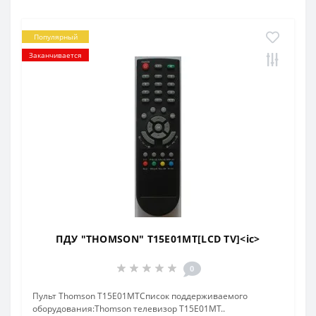
Популярный
Заканчивается
ПДУ "THOMSON" T15E01MT[LCD TV]<ic>
0
Пульт Thomson T15E01MTCписок поддерживаемого
оборудования:Thomson телевизор T15E01MT..