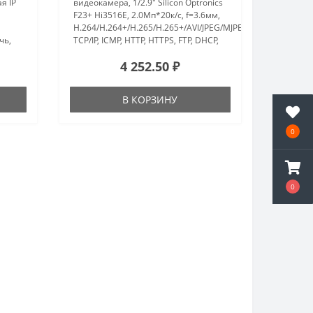
я IP
видеокамера, 1/2.9" Silicon Optronics
F23+ Hi3516E, 2.0Мп*20к/с, f=3.6мм,
H.264/H.264+/H.265/H.265+/AVI/JPEG/MJPEG,
чь,
TCP/IP, ICMP, HTTP, HTTPS, FTP, DHCP,
DNS, DDNS, RTP, RTSP, RTCP, NTP,
4 252.50 ₽
SMTP, ONVIF, 3DNR, BLC, P2P bitv..
В КОРЗИНУ
0
0