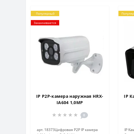
Популярный
Популя
Заканчивается
IP P2P-камера наружная HRX-
IP К
IA604 1,0MP
0
арт. 18373Цифровая P2P IP камера
IP Ка