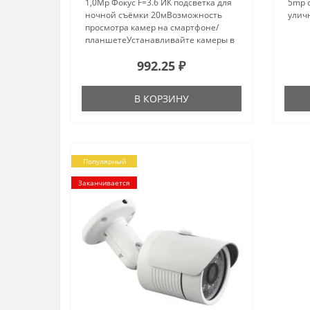
1,0Mp Фокус F=3.6 ИК подсветка для
5mp 
ночной съёмки 20мВозможность
уличн
просмотра камер на смартфоне/
планшетеУстанавливайте камеры в
различных местах с наличием
992.25 ₽
интернета и подключайте все к
одному вашему смартфону и/или
план..
В КОРЗИНУ
Популярный
Заканчивается