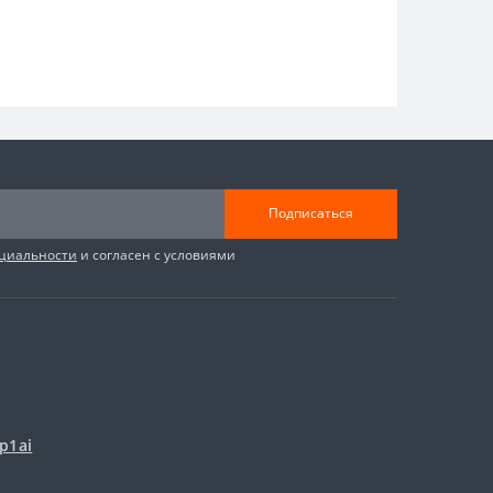
Подписаться
циальности
и согласен с условиями
p1ai