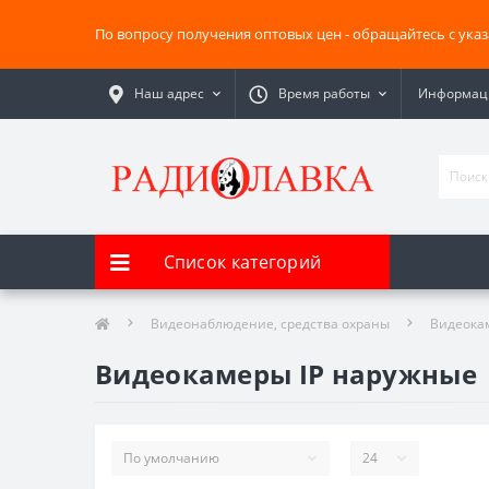
По вопросу получения оптовых цен - обращайтесь с ука
Наш адрес
Время работы
Информаци
Список категорий
Видеонаблюдение, средства охраны
Видеока
Видеокамеры IP наружные