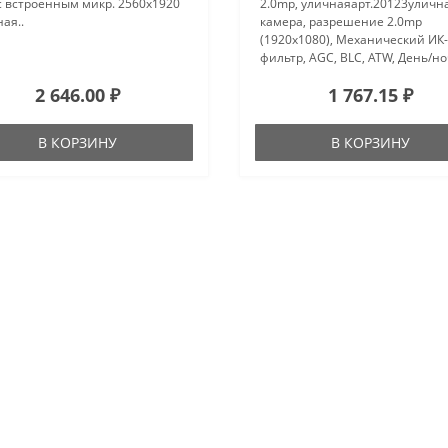
с встроенным микр. 2560х1920
2.0mp, уличнаяарт.20123улична
ая..
камера, разрешение 2.0mp
(1920х1080), Механический ИК-
фильтр, AGC, BLC, ATW, День/но
сенсор SOI 1/2.7" CMOS JX-
2 646.00 ₽
1 767.15 ₽
F22+HI3518E, оболочка XMEYE,
объектив 3.6 мм, минимальная
освещенность..
В КОРЗИНУ
В КОРЗИНУ