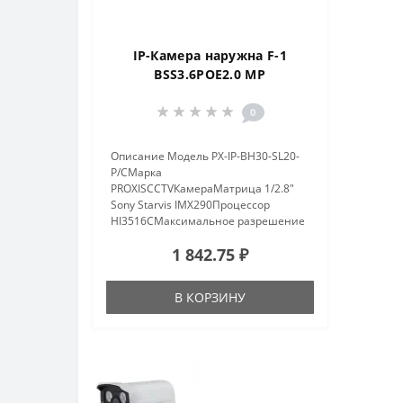
IP-Камера наружна F-1
BSS3.6POE2.0 MP
0
Описание Модель PX-IP-BH30-SL20-
P/CМарка
PROXISCCTVКамераМатрица 1/2.8"
Sony Starvis IMX290Процессор
HI3516СМаксимальное разрешение
1920?1080, 2.0МпСкорость
1 842.75 ₽
электронного затвора 1/25-1/10000
сек.Соотношение сигнал/шум ?52
дБОбъектив 3.6 ммИК-подсвет..
В КОРЗИНУ