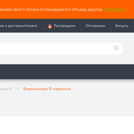
занием своего логина и планируемого объема закупок.
Подробнее
я о доставке/оплате
Распродажа
Оптовикам
Бонусы
меры IP
Видеокамеры IP наружные