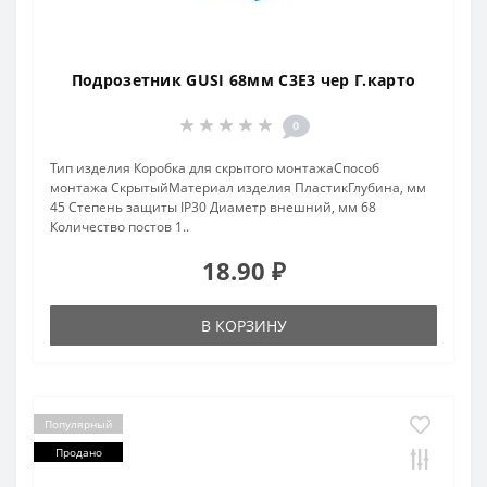
Подрозетник GUSI 68мм С3Е3 чер Г.карто
0
Тип изделия Коробка для скрытого монтажаСпособ
монтажа СкрытыйМатериал изделия ПластикГлубина, мм
45 Степень защиты IP30 Диаметр внешний, мм 68
Количество постов 1..
18.90 ₽
В КОРЗИНУ
Популярный
Продано