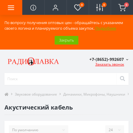
0
0
0
По вопросу получения оптовых цен - обращайтесь с указанием
своего логина и планируемого объема закупок.
Подробнее
Закрыть
+7-(8652)-992607
Заказать звонок
Звуковое оборудование
Динамики, Микрофоны, Наушники
Акустический кабель