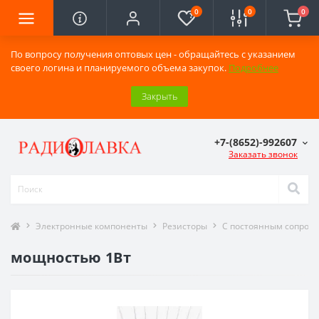
0
0
0
По вопросу получения оптовых цен - обращайтесь с указанием
своего логина и планируемого объема закупок.
Подробнее
Закрыть
+7-(8652)-992607
Заказать звонок
Электронные компоненты
Резисторы
С постоянным сопрот
мощностью 1Вт