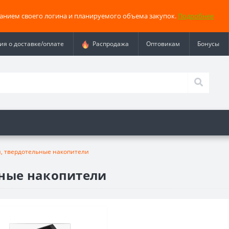
занием своего логина и планируемого объема закупок.
Подробнее
я о доставке/оплате
Распродажа
Оптовикам
Бонусы
и, твердотельные накопители
ьные накопители