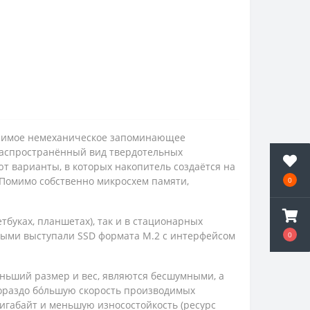
ависимое немеханическое запоминающее
 распространённый вид твердотельных
т варианты, в которых накопитель создаётся на
Помимо собственно микросхем памяти,
0
тбуках, планшетах), так и в стационарных
ными выступали SSD формата M.2 с интерфейсом
0
ьший размер и вес, являются бесшумными, а
гораздо бóльшую скорость производимых
гигабайт и меньшую износостойкость (ресурс