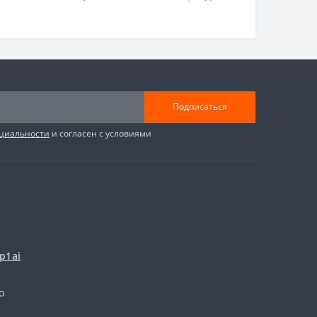
Подписаться
циальности
и согласен с условиями
p1ai
о