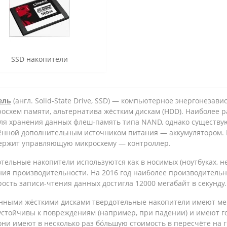
SSD накопители
ель
(англ. Solid-State Drive, SSD) — компьютерное энергонез
росхем памяти, альтернатива жёстким дискам (HDD). Наиболее
ля хранения данных флеш-память типа NAND, однако существую
ённой дополнительным источником питания — аккумулятором. 
ержит управляющую микросхему — контроллер.
тельные накопители используются как в носимых (ноутбуках, не
ия производительности. На 2016 год наиболее производитель
орость записи-чтения данных достигла 12000 мегабайт в секунду.
нными жёсткими дисками твердотельные накопители имеют мен
 устойчивы к повреждениям (например, при падении) и имеют 
 они имеют в несколько раз бóльшую стоимость в пересчёте на 