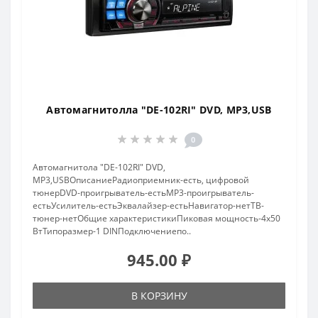
Автомагнитолла "DE-102RI" DVD, MP3,USB
0
Автомагнитола "DE-102RI" DVD,
MP3,USBОписаниеРадиоприемник-есть, цифровой
тюнерDVD-проигрыватель-естьMP3-проигрыватель-
естьУсилитель-естьЭквалайзер-естьНавигатор-нетТВ-
тюнер-нетОбщие характеристикиПиковая мощность-4x50
ВтТипоразмер-1 DINПодключениепо..
945.00 ₽
В КОРЗИНУ