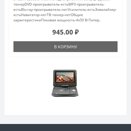
тюнерDVD-проигрыватель-естьMP3-проигрыватель-
естьBlu-ray-проигрыватель-нетУсилитель-естьЭквалайзер-
естьНавигатор-нетТВ-тюнер-нетОбщие
характеристикиПиковая мощность-4x50 ВтТипор..
945.00 ₽
В КОРЗИНУ