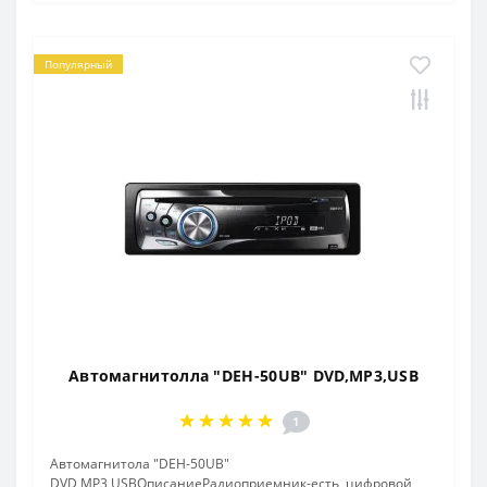
Популярный
Автомагнитолла "DEH-50UB" DVD,MP3,USB
1
Автомагнитола "DEH-50UB"
DVD,MP3,USBОписаниеРадиоприемник-есть, цифровой