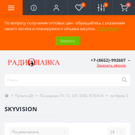
0
0
0
По вопросу получения оптовых цен - обращайтесь с указанием
своего логина и планируемого объема закупок.
Подробнее
Закрыть
+7-(8652)-992607
Заказать звонок
Пульты ДУ
По маркам TV, T2, SAT, DVD, VCR,AUX
на букву S
SKYVISION