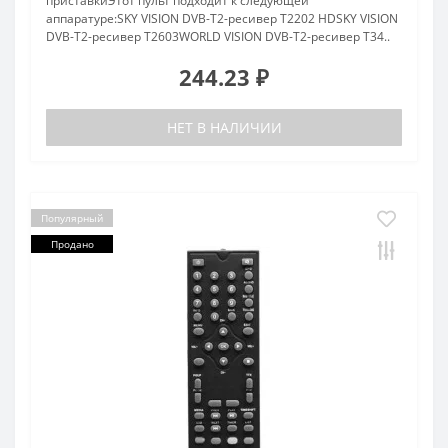
приставкиЭтот пульт подходит к следующей
аппаратуре:SKY VISION DVB-T2-ресивер T2202 HDSKY VISION
DVB-T2-ресивер T2603WORLD VISION DVB-T2-ресивер T34..
244.23 ₽
НЕТ В НАЛИЧИИ
Популярный
Продано