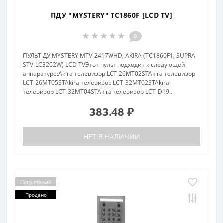
ПДУ "MYSTERY" TC1860F [LCD TV]
0
ПУЛЬТ ДУ MYSTERY MTV-2417WHD, AKIRA (TC1860F1, SUPRA
STV-LC3202W) LCD TVЭтот пульт подходит к следующей
аппаратуре:Akira телевизор LCT-26MT02STAkira телевизор
LCT-26MT05STAkira телевизор LCT-32MT02STAkira
телевизор LCT-32MT04STAkira телевизор LCT-D19..
383.48 ₽
НЕТ В НАЛИЧИИ
Популярный
Продано