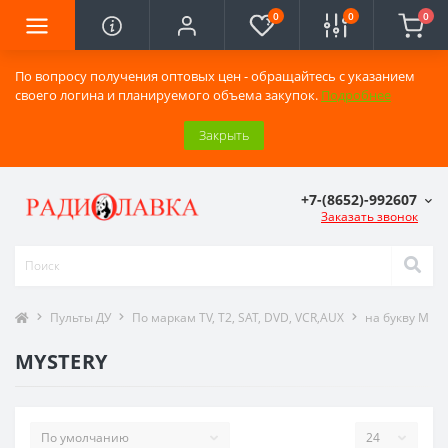
0
0
0
По вопросу получения оптовых цен - обращайтесь с указанием
своего логина и планируемого объема закупок.
Подробнее
Закрыть
+7-(8652)-992607
Заказать звонок
Пульты ДУ
По маркам TV, T2, SAT, DVD, VCR,AUX
на букву M
MYSTERY