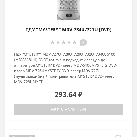
ПДУ "MYSTERY" MDV-734U/727U [DVD]
0
ПДУ "MYSTERY" MDV 727U, 728U, 729U, 732U, 734U, 6100
(MDV 838UH) DVDЭтот пульт подходит к следующей
аппаратуре:MYSTERY DVD-плеер MDV-6100MYSTERY DVD-
плеер MDV-726UMYSTERY DVD-плеер MDV-727U
(мультимедийный проигрыватель)MYSTERY DVD-плеер
MDV-728UMYST..
293.64 ₽
НЕТ В НАЛИЧИИ