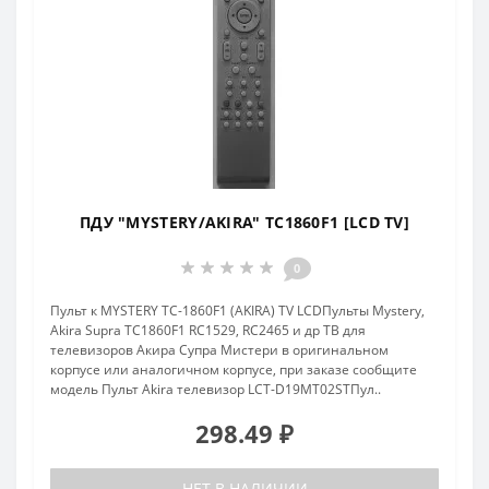
ПДУ "MYSTERY/AKIRA" TC1860F1 [LCD TV]
0
Пульт к MYSTERY TC-1860F1 (AKIRA) TV LCDПульты Mystery,
Akira Supra TC1860F1 RC1529, RC2465 и др ТВ для
телевизоров Акира Супра Мистери в оригинальном
корпусе или аналогичном корпусе, при заказе сообщите
модель Пульт Akira телевизор LCT-D19MT02STПул..
298.49 ₽
НЕТ В НАЛИЧИИ