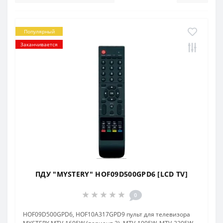
Популярный
Заканчивается
ПДУ "MYSTERY" HOF09D500GPD6 [LCD TV]
0
HOF09D500GPD6, HOF10A317GPD9 пульт для телевизора