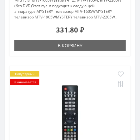
MYSTERY MTV-1605W (вариант 2), MTV-1905W, MTV-2205W
(без DVD)Этот пульт подходит к следующей
аппаратуре:MYSTERY телевизор MTV-1605WMYSTERY
телевизор MTV-1905WMYSTERY телевизор MTV-2205W..
331.80 ₽
В КОРЗИНУ
Популярный
Заканчивается