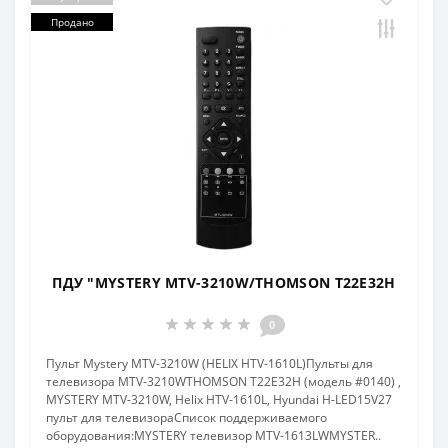
Продано
ПДУ "MYSTERY MTV-3210W/THOMSON T22E32H
0
Пульт Mystery MTV-3210W (HELIX HTV-1610L)Пульты для
телевизора MTV-3210WTHOMSON T22E32H (модель #0140) ,
MYSTERY MTV-3210W, Helix HTV-1610L, Hyundai H-LED15V27
пульт для телевизораCписок поддерживаемого
оборудования:MYSTERY телевизор MTV-1613LWMYSTER..