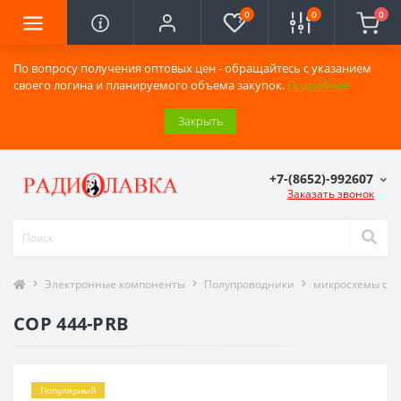
0
0
0
По вопросу получения оптовых цен - обращайтесь с указанием
своего логина и планируемого объема закупок.
Подробнее
Закрыть
+7-(8652)-992607
Заказать звонок
Электронные компоненты
Полупроводники
микросхемы сер
COP 444-PRB
Популярный