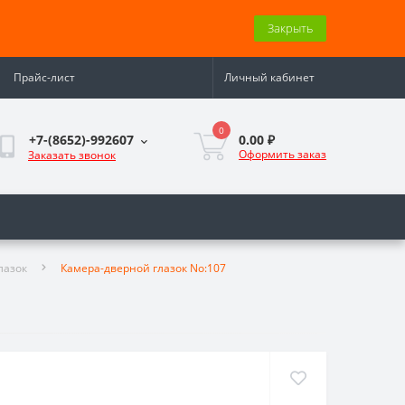
Закрыть
Прайс-лист
Личный кабинет
0
0.00 ₽
+7-(8652)-992607
Оформить заказ
Заказать звонок
лазок
Камера-дверной глазок No:107