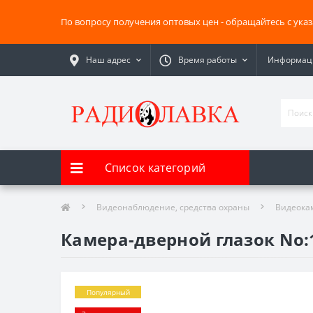
По вопросу получения оптовых цен - обращайтесь с ука
Наш адрес
Время работы
Информаци
Список категорий
Видеонаблюдение, средства охраны
Видеока
Камера-дверной глазок No:
Популярный