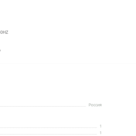
60HZ
W
Россия
1
1