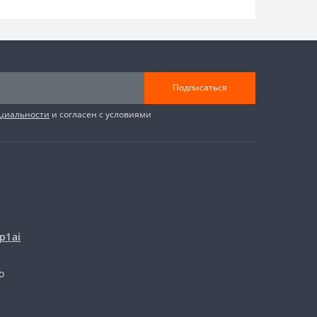
Подписаться
циальности
и согласен с условиями
p1ai
о