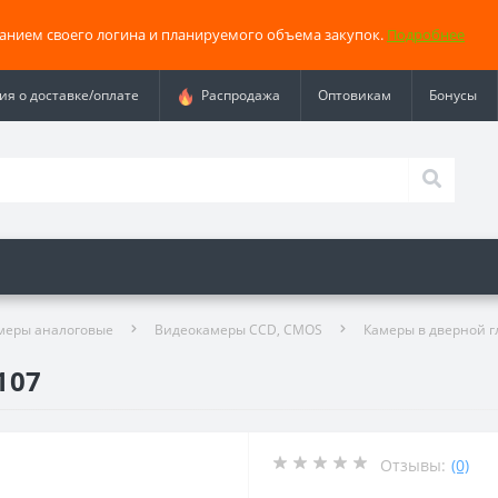
занием своего логина и планируемого объема закупок.
Подробнее
я о доставке/оплате
Распродажа
Оптовикам
Бонусы
меры аналоговые
Видеокамеры CCD, CMOS
Камеры в дверной г
107
Отзывы:
(0)