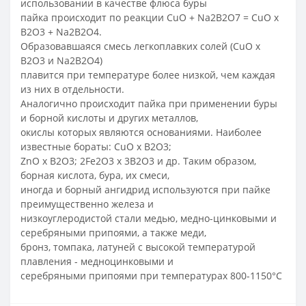
использовании в качестве флюса буры
пайка происходит по реакции CuO + Na2B2O7 = СuО x
В2О3 + Na2B2O4.
Образовавшаяся смесь легкоплавких солей (СuО x
В2О3 и Na2B2O4)
плавится при температуре более низкой, чем каждая
из них в отдельности.
Аналогично происходит пайка при применении буры
и борной кислоты и других металлов,
окислы которых являются основаниями. Наиболее
известные бораты: CuO x В2О3;
ZnO x В2О3; 2Fe2O3 x 3В2О3 и др. Таким образом,
борная кислота, бура, их смеси,
иногда и борный ангидрид используются при пайке
преимущественно железа и
низкоуглеродистой стали медью, медно-цинковыми и
серебряными припоями, а также меди,
бронз, томпака, латуней с высокой температурой
плавления - медноцинковыми и
серебряными припоями при температурах 800-1150°C