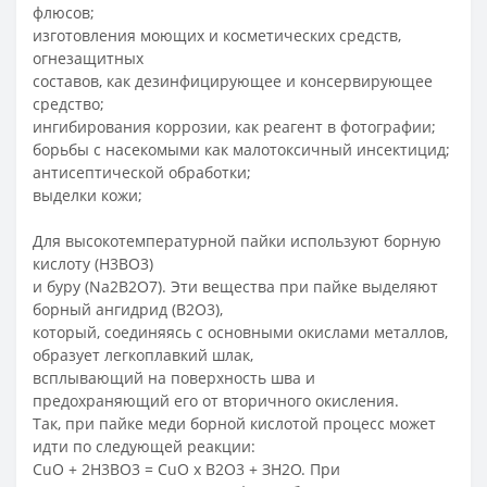
флюсов;
изготовления моющих и косметических средств,
огнезащитных
составов, как дезинфицирующее и консервирующее
средство;
ингибирования коррозии, как реагент в фотографии;
борьбы с насекомыми как малотоксичный инсектицид;
антисептической обработки;
выделки кожи;
Для высокотемпературной пайки используют борную
кислоту (Н3ВО3)
и буру (Na2B2O7). Эти вещества при пайке выделяют
борный ангидрид (В2О3),
который, соединяясь с основными окислами металлов,
образует легкоплавкий шлак,
всплывающий на поверхность шва и
предохраняющий его от вторичного окисления.
Так, при пайке меди борной кислотой процесс может
идти по следующей реакции:
СuО + 2Н3ВО3 = СuО x В2О3 + ЗH2O. При