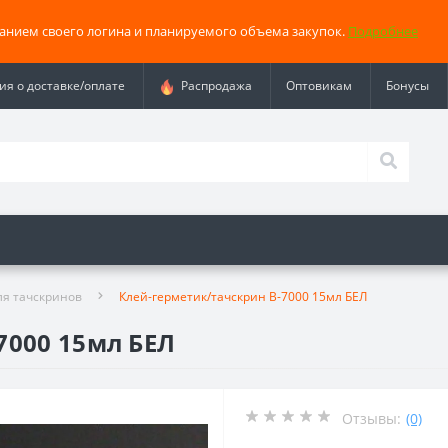
занием своего логина и планируемого объема закупок.
Подробнее
я о доставке/оплате
Распродажа
Оптовикам
Бонусы
ля тачскринов
Клей-герметик/тачскрин B-7000 15мл БЕЛ
7000 15мл БЕЛ
Отзывы:
(0)