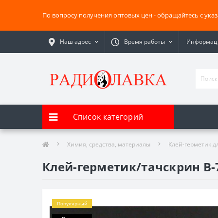
По вопросу получения оптовых цен - обращайтесь с ука
Наш адрес
Время работы
Информаци
Список категорий
Химия, средства, материалы
Клей-герметик д
Клей-герметик/тачскрин B-
Популярный