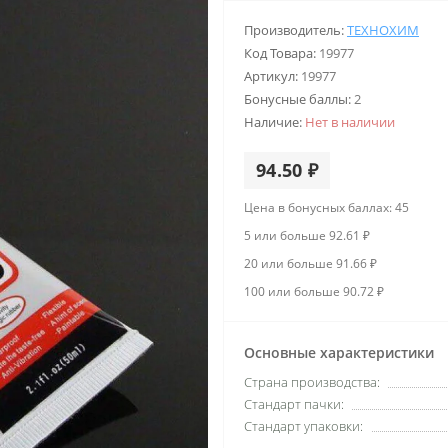
Производитель:
ТЕХНОХИМ
Код Товара:
19977
Артикул:
19977
Бонусные баллы:
2
Наличие:
Нет в наличии
94.50 ₽
Цена в бонусных баллах: 45
5 или больше 92.61 ₽
20 или больше 91.66 ₽
100 или больше 90.72 ₽
Основные характеристики
Страна производства:
Стандарт пачки:
Стандарт упаковки: