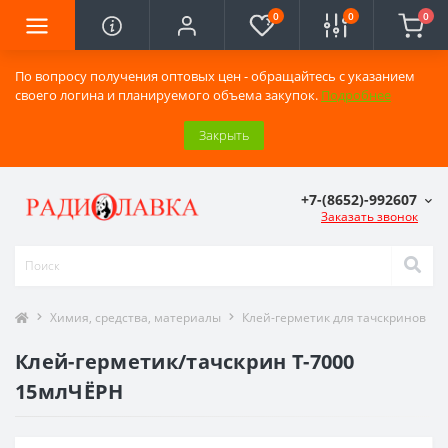
0
0
0
По вопросу получения оптовых цен - обращайтесь с указанием
своего логина и планируемого объема закупок.
Подробнее
Закрыть
+7-(8652)-992607
Заказать звонок
Химия, средства, материалы
Клей-герметик для тачскринов
Клей-герметик/тачскрин T-7000
15млЧЁРН