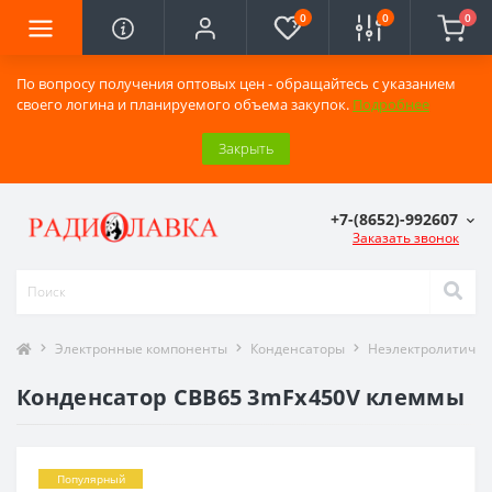
0
0
0
По вопросу получения оптовых цен - обращайтесь с указанием
своего логина и планируемого объема закупок.
Подробнее
Закрыть
+7-(8652)-992607
Заказать звонок
Электронные компоненты
Конденсаторы
Неэлектролитичес
Конденсатор CBB65 3mFx450V клеммы
Популярный