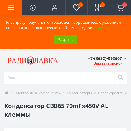
0
0
0
По вопросу получения оптовых цен - обращайтесь с указанием
своего логина и планируемого объема закупок.
Подробнее
Закрыть
+7-(8652)-992607
Заказать звонок
Электронные компоненты
Конденсаторы
Неэлектролитичес
Конденсатор CBB65 70mFx450V AL
клеммы