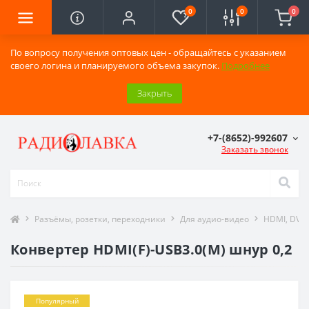
0
0
0
По вопросу получения оптовых цен - обращайтесь с указанием
своего логина и планируемого объема закупок.
Подробнее
Закрыть
+7-(8652)-992607
Заказать звонок
Разъёмы, розетки, переходники
Для аудио-видео
HDMI, DVI,
Конвертер HDMI(F)-USB3.0(M) шнур 0,2
Популярный