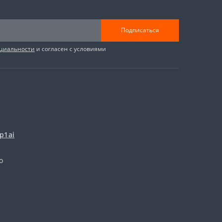
Подписаться
циальности
и согласен с условиями
p1ai
о