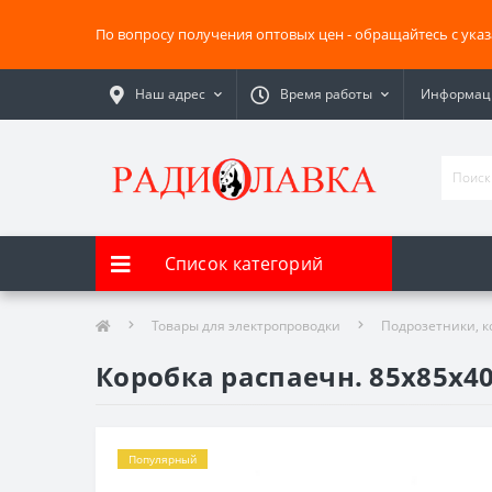
По вопросу получения оптовых цен - обращайтесь с ука
Наш адрес
Время работы
Информаци
Список категорий
Товары для электропроводки
Подрозетники, к
Коробка распаечн. 85х85х40
Популярный