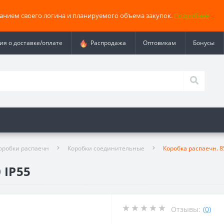
занием своего логина и планируемого объема закупок.
Подробнее
я о доставке/оплате
Распродажа
Оптовикам
Бонусы
оробки распаечн
Коробки соединительные
Коробка распаечн. 8
 IP55
Отзывы:
(0)