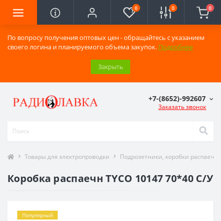
0
0
0
По вопросу получения оптовых цен - обращайтесь с указанием
своего логина и планируемого объема закупок.
Подробнее
Закрыть
+7-(8652)-992607
Заказать звонок
Товары для электропроводки
Подрозетники, коробки распаечн
Коробка распаечн TYCO 10147 70*40 С/У
Популярный