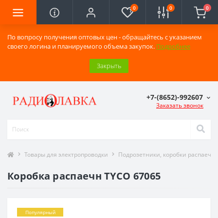
0
0
0
По вопросу получения оптовых цен - обращайтесь с указанием
своего логина и планируемого объема закупок.
Подробнее
Закрыть
+7-(8652)-992607
Заказать звонок
Товары для электропроводки
Подрозетники, коробки распаечн
Коробка распаечн TYCO 67065
Популярный